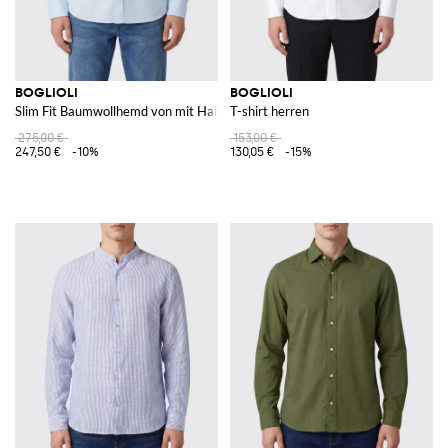
BOGLIOLI
BOGLIOLI
Slim Fit Baumwollhemd von mit Haifischkragen und langen Ärmeln
T-shirt herren
275,00 €
153,00 €
247,50 €
-10%
130,05 €
-15%