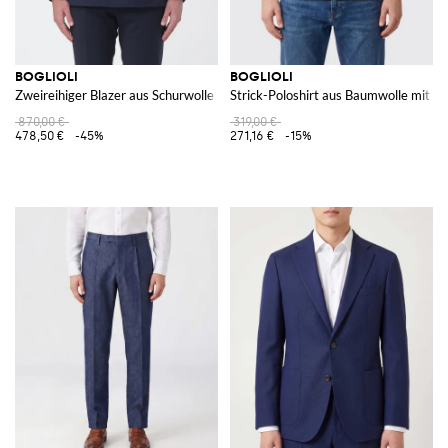
BOGLIOLI
BOGLIOLI
Zweireihiger Blazer aus Schurwolle
Strick-Poloshirt aus Baumwolle mit 
870,00 €
319,00 €
478,50 €
-45%
271,16 €
-15%