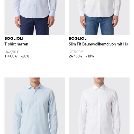
BOGLIOLI
BOGLIOLI
T-shirt herren
Slim Fit Baumwollhemd von mit Haifi
142,50 €
275,00 €
114,00 €
-20%
247,50 €
-10%