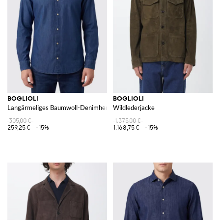
BOGLIOLI
BOGLIOLI
Langärmeliges Baumwoll-Denimhemd von mit Stehkragen
Wildlederjacke
305,00 €
1.375,00 €
259,25 €
-15%
1.168,75 €
-15%