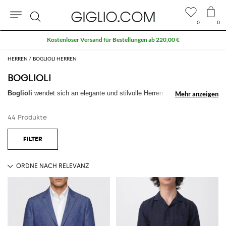
0
0
Suche
Kostenloser Versand für Bestellungen ab 220,00 €
HERREN
BOGLIOLI HERREN
BOGLIOLI
Boglioli
wendet sich an elegante und stilvolle Herren.
Boglioli Uomo
Mehr anzeigen
Mehr anzeigen
wurde in Mailand
gegründet: Als simpele Schneiderei, heute einen
Wendepunkt f
ür Luxus- Herrenbekleidung
geworden ist.
Boglioli Jacken
44 Produkte
sind einzigartige dank der V
intage Allure, die in jedem Boglioli Anzug
steht.
Endtecken Sie
Boglioli Kollektion
online mit kostenlosem Versand auf
Giglio.com
Alles anzeigen
BOGLIOLI