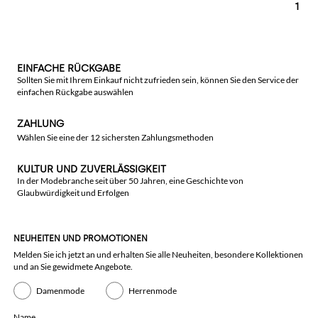
1
EINFACHE RÜCKGABE
Sollten Sie mit Ihrem Einkauf nicht zufrieden sein, können Sie den Service der
einfachen Rückgabe auswählen
ZAHLUNG
Wählen Sie eine der 12 sichersten Zahlungsmethoden
KULTUR UND ZUVERLÄSSIGKEIT
In der Modebranche seit über 50 Jahren, eine Geschichte von
Glaubwürdigkeit und Erfolgen
NEUHEITEN UND PROMOTIONEN
Melden Sie ich jetzt an und erhalten Sie alle Neuheiten, besondere Kollektionen
und an Sie gewidmete Angebote.
Damenmode
Herrenmode
Name