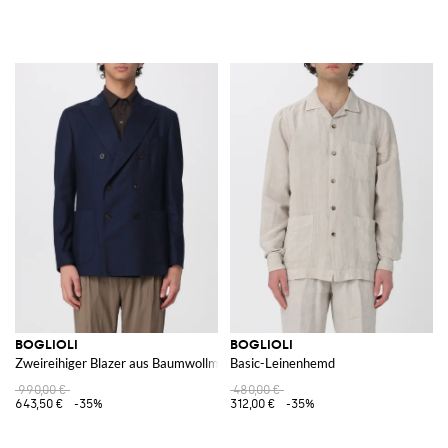
BOGLIOLI
BOGLIOLI
Zweireihiger Blazer aus Baumwollmischgewebe
Basic-Leinenhemd
990,00 €
480,00 €
643,50 €
-35%
312,00 €
-35%