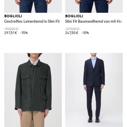
BOGLIOLI
BOGLIOLI
Gestreiftes Leinenhemd in Slim Fit von mit Stehkragen
Slim Fit Baumwollhemd von mit Haifi
350,00 €
275,00 €
297,51 €
-15%
247,50 €
-10%