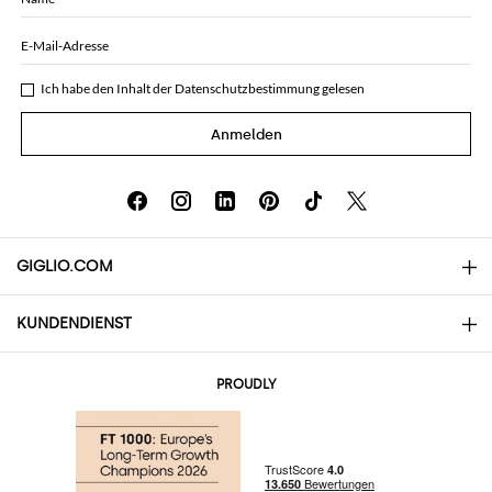
E-Mail-Adresse
Ich habe den Inhalt der
Datenschutzbestimmung
gelesen
Anmelden
GIGLIO.COM
KUNDENDIENST
Über uns
Kontakte
AI Disclaimer
PROUDLY
Häufige Fragen
Bestellungen
Die Boutiquen
Zahlung
Versand