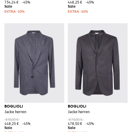
734,24 €
-45%
448,25 €
-45%
BOGLIOLI
BOGLIOLI
Jacke herren
Jacke herren
815,00 €
870,00 €
448,25 €
-45%
478,50 €
-45%