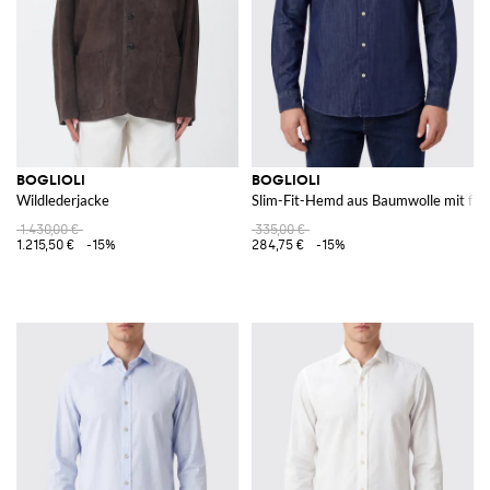
BOGLIOLI
BOGLIOLI
Wildlederjacke
Slim-Fit-Hemd aus Baumwolle mit fr
1.430,00 €
335,00 €
1.215,50 €
-15%
284,75 €
-15%