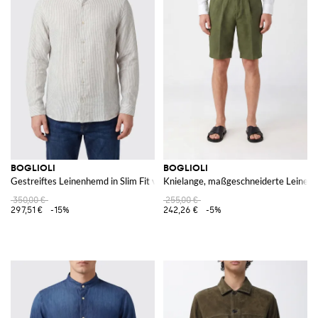
BOGLIOLI
BOGLIOLI
Gestreiftes Leinenhemd in Slim Fit von mit Stehkragen
Knielange, maßgeschneiderte Leinen-S
350,00 €
255,00 €
297,51 €
-15%
242,26 €
-5%