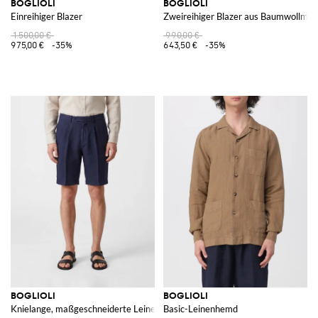
BOGLIOLI
BOGLIOLI
Einreihiger Blazer
Zweireihiger Blazer aus Baumwollmi
1.500,00 €
990,00 €
975,00 €
-35%
643,50 €
-35%
BOGLIOLI
BOGLIOLI
Knielange, maßgeschneiderte Leinen-Shorts mit Eingrifftaschen
Basic-Leinenhemd