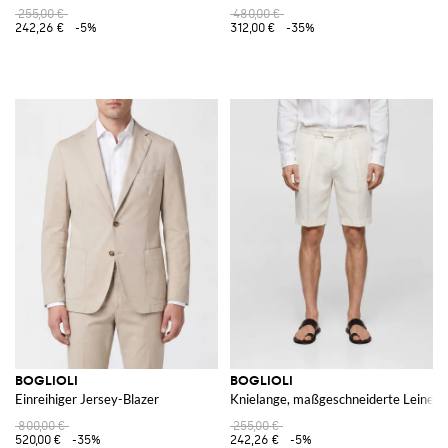
255,00 €
480,00 €
242,26 €
-5%
312,00 €
-35%
BOGLIOLI
BOGLIOLI
Einreihiger Jersey-Blazer
Knielange, maßgeschneiderte Leinen-S
800,00 €
255,00 €
520,00 €
-35%
242,26 €
-5%