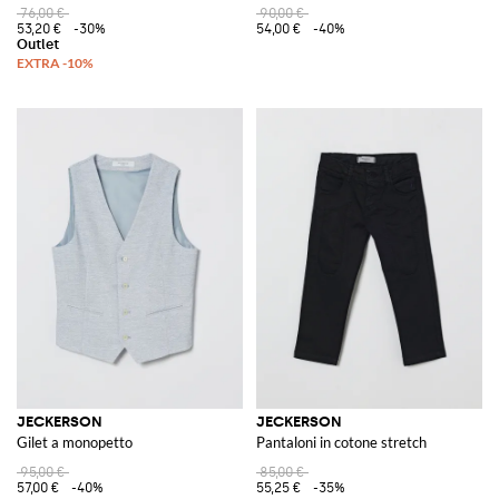
76,00 €
90,00 €
53,20 €
-30%
54,00 €
-40%
JECKERSON
JECKERSON
Gilet a monopetto
Pantaloni in cotone stretch
95,00 €
85,00 €
57,00 €
-40%
55,25 €
-35%