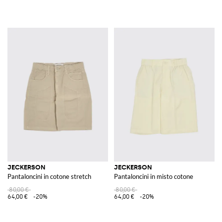
JECKERSON
JECKERSON
Pantaloncini in cotone stretch
Pantaloncini in misto cotone
80,00 €
80,00 €
64,00 €
-20%
64,00 €
-20%