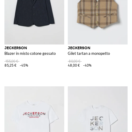
JECKERSON
JECKERSON
Blazer in misto cotone gessato
Gilet tartan a monopetto
155,00 €
80,00 €
85,25 €
-45%
48,00 €
-40%