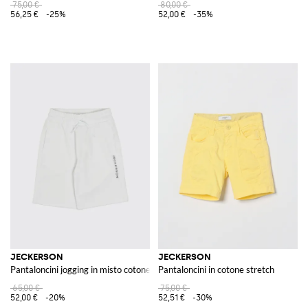
75,00 €
80,00 €
56,25 €
-25%
52,00 €
-35%
JECKERSON
JECKERSON
Pantaloncini jogging in misto cotone
Pantaloncini in cotone stretch
65,00 €
75,00 €
52,00 €
-20%
52,51 €
-30%