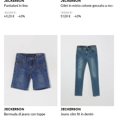
JECKERSON
JECKERSON
Pantaloni in lino
Gilet in misto cotone gessato a mono
82,00 €
85,00 €
49,20 €
-40%
51,00 €
-40%
JECKERSON
JECKERSON
Bermuda di jeans con toppe
Jeans slim fit in denim