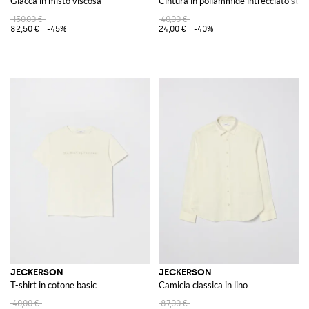
Giacca in misto viscosa
Cintura in poliammide intrecciato stre
150,00 €
40,00 €
82,50 €
-45%
24,00 €
-40%
JECKERSON
JECKERSON
T-shirt in cotone basic
Camicia classica in lino
40,00 €
87,00 €