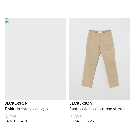
JECKERSON
JECKERSON
T-shirt in cotone con logo
Pantaloni chino in cotone stretch
41,00 €
81,00 €
24,61 €
-40%
52,64 €
-35%