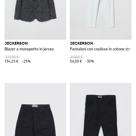
JECKERSON
JECKERSON
Blazer a monopetto in jersey
Pantaloni con coulisse in cotone stret
179,00 €
80,00 €
134,25 €
-25%
56,00 €
-30%