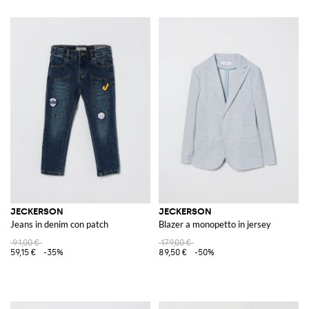
JECKERSON
JECKERSON
Jeans in denim con patch
Blazer a monopetto in jersey
91,00 €
179,00 €
59,15 €
-35%
89,50 €
-50%