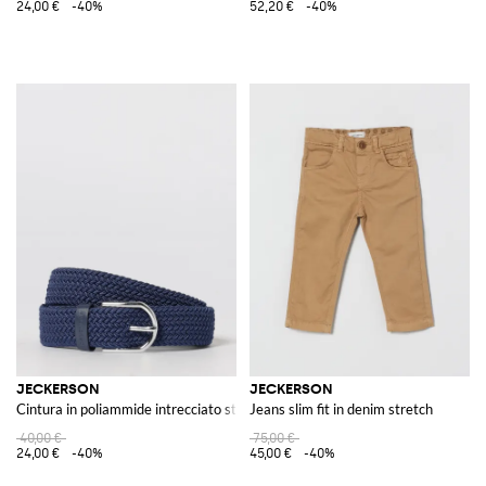
24,00 €
-40%
52,20 €
-40%
JECKERSON
JECKERSON
Cintura in poliammide intrecciato stretch
Jeans slim fit in denim stretch
40,00 €
75,00 €
24,00 €
-40%
45,00 €
-40%