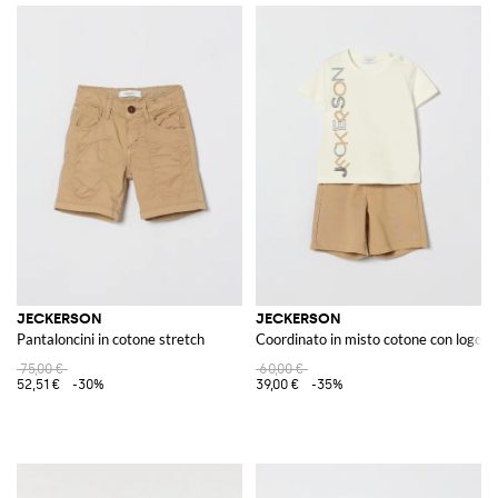
JECKERSON
JECKERSON
Pantaloncini in cotone stretch
Coordinato in misto cotone con logo
75,00 €
60,00 €
52,51 €
-30%
39,00 €
-35%