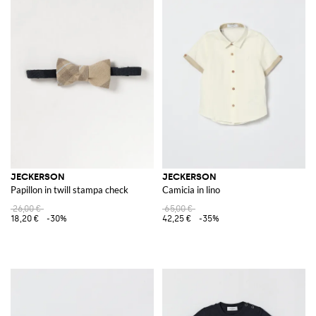
JECKERSON
JECKERSON
Papillon in twill stampa check
Camicia in lino
26,00 €
65,00 €
18,20 €
-30%
42,25 €
-35%