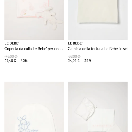
LE BEBE'
LE BEBE'
Coperta da culla Le Bebe' per neonato in cotone con stampa grafica
Camicia della fortuna Le Bebe' in seta
79,00 €
37,00 €
47,40 €
-40%
24,05 €
-35%