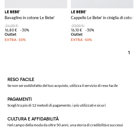
LE BEBE'
LE BEBE'
Bavaglino in cotone Le Bebe'
Cappello Le Bebe' in ciniglia di cotone
24,00 €
23,00 €
16,80 €
-30%
16,10 €
-30%
1
RESO FACILE
Se non sei soddisfatto del tuo acquisto, utilizza il servizio di reso facile
PAGAMENTI
Scegli tra più di 12 metodi di pagamento, i più utilizzati e sicuri
CULTURA E AFFIDABILITÀ
Nel campo della moda da oltre 50 anni, una storia di credibilità e successi