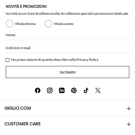
NOVITÀ E PROMOZIONI
Iscriviti ora e ricevi le ultime novità, le collezioni speciali e promozioni dedicate.
Moda donna
Moda uomo
Nome
Indirizzo e-mail
Ho preso visione di quanto descritto nella
Privacy Policy
Iscrivimi
GIGLIO.COM
CUSTOMER CARE
About