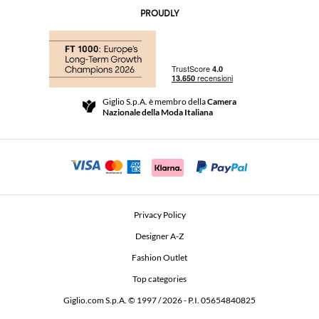
Contatti
AI Disclaimer
PROUDLY
Domande Frequenti
Acquisti
Le Boutique
Pagamenti
Spedizioni
Community Store
Resi e Rimborsi
Giglio S.p.A. è membro della
Camera
Termini e Condizioni di vendita
Nazionale della Moda Italiana
Per uno shopping sicuro
Affiliazione
Comunicazione di sicurezza
Investitori
Beauty Seekers VIP Club
Privacy Policy
GIGLIO Token
Designer A-Z
Fashion Outlet
GIGLIO.COM x Vestiaire Collective
Top categories
Giglio.com S.p.A. © 1997 / 2026 - P.I. 05654840825
L'Edicola