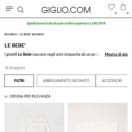
0
0
Cerca
Spedizione Gratuita per ordini superiori a 180,00 €
BAMBINI
LE BEBE' BAMBINI
LE BEBE'
I gioielli
Le Bebé
nascono negli anni cinquanta da un piccolo oreficio di
Mostra di più
Mostra di più
Napoli. Dei gioielli ispirati alle mamme, da cui gli iconici ciondoli a forma di
maschietto e femminuccia stilizzati prendono ispirazione, tutti
10 Prodotti
rigorosamente a mano.
Vedi tutto
LE BEBE'
ABBIGLIAMENTO NEONATO
ACCESSORI