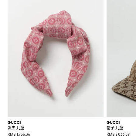
上
男
女
婴
配
折
Junior
Elisabetta
Moncler
Balmain
Moncler
裙
white
袜
恤
T
Moncler
Chiara
Dsquared2
Dolce &
连
女
套
T
皮
Franchi
子
Ea7
Gucci
Ferragni
Stone
MSGM
Junior
Gabbana
恤
和
Palm
衣
毛
童
Gucci
恤
T
带
新
童
童
儿
饰
扣
Golden
Island
Angels
GCDS
Gucci
裙
衣
Monnalisa
帽
Dolce &
Off-
Il
皮
Dsquared2
裤
和
毛
恤
Il
Goose
Junior
婴
SHOP
SHOP
SHOP
SHOP
SHOP
SHOP
SHOP
Gabbana
white
Gufo
Junior
Stella
子
带
Gufo
子
Il
Diesel
衣
和
半
外
牛
NOW
NOW
NOW
NOW
NOW
NOW
NOW
Kenzo
儿
Dsquared2
McCartney
Gufo
Dsquared2
Palm
Chiara
Elisabetta
身
套
帽
毯
Dolce &
Miss
大
Junior
仔
外
连
Junior
毯
Junior
Angels
Ferragni
Franchi
Stone
Gabbana
Kenzo
Blumarine
裙
子
子
衣
裤
套
体
子
Liu
Island
Junior
Emporio
Stone
Gucci
Balenciaga
T
衣
Jo
Junior
外
男
围
外
裤
男
Armani
Island
Il
恤
Elisabetta
套
童
兜
Miss
Junior
Bobbin
套
子
童
毛
Il
Gufo
Franchi
Blumarine
围
&
大
鞋
衣
Gufo
毛
迷
牛
帽
Kenzo
Tricot
巾
衣
Moncler
衣
你
Miss
Junior
仔
子
Monnalisa
围
Blumarine
包
连
裤
牛
男
巾
体
Twinset
Moncler
仔
包
衬
童
衣
裤
女
袋
Moschino
衫
鞋
童
运
裤
旅
西
袜
动
子
行
服
子
服
袋
外
套
袜
婴
套
装
子
儿
男
T
GUCCI
GUCCI
鞋
童
恤
发夹 儿童
帽子 儿童
鞋
女
RMB 1,756.36
RMB 2,036.59