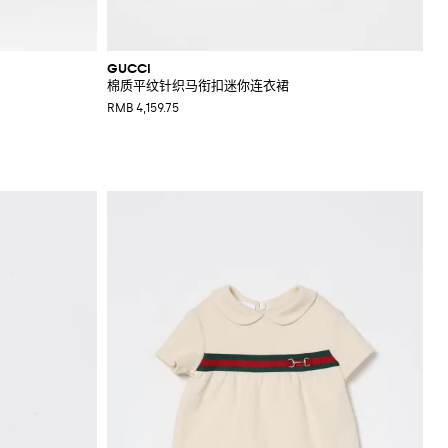
GUCCI
棉质平纹针织马衔扣迷你连衣裙
RMB 4,159.75