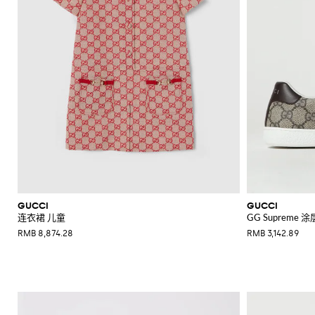
GUCCI
GUCCI
连衣裙 儿童
GG Supreme
RMB 8,874.28
RMB 3,142.89