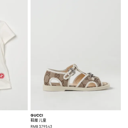
GUCCI
鞋履 儿童
RMB 3,795.43