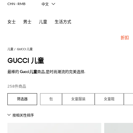
CHN - RMB
中文
Italiano
English
女士
男士
儿童
生活方式
Français
Deutsch
Español
折扣
日本語
한국어
儿童
GUCCI 儿童
Русский
GUCCI 儿童
最棒的
Gucci儿童
商品,是时尚潮流的完美选择.
儿
所
所
所
包
童
有
有
有
和
查看所有
GUCCI
新
查
品
品
品
背
258件商品
款
看
牌
牌
牌
包
查
所
查
查
查
查
查
查
查
查
折
折
折
围
包
女童服装
女童鞋
看
有
看
看
看
看
看
看
看
看
扣
扣
扣
兜
品
c
所
所
所
所
所
所
所
所
所
外
连
连
发
有
有
有
有
有
有
有
有
有
Balenciaga
Moncler
套
衣
体
带
牌
Burberry
Diesel
Dolce &
Moschino
Balmain
Stella
Marcelo
Fendi
Balmain
MSGM
毛
大
连
帽
裙
装
宝
毛
儿
Gabbana
Couture
McCartney
Burlon
衣
衣
衣
子
宝
Fendi
Dsquared2
Burberry
Gucci
Burberry
Off-
T
衣
外
童