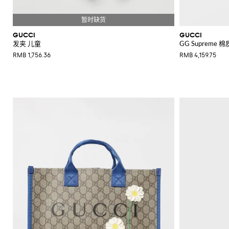
GUCCI
GUCCI
发夹 儿童
GG Supreme 
RMB 1,756.36
RMB 4,159.75