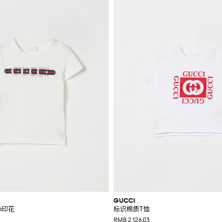
GUCCI
b印花
标识棉质T恤
RMB 2,126.03