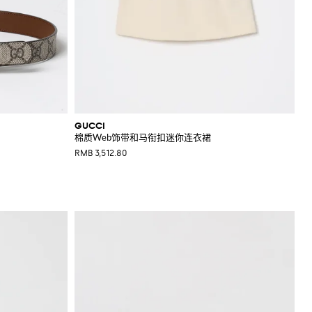
GUCCI
棉质Web饰带和马衔扣迷你连衣裙
RMB 3,512.80