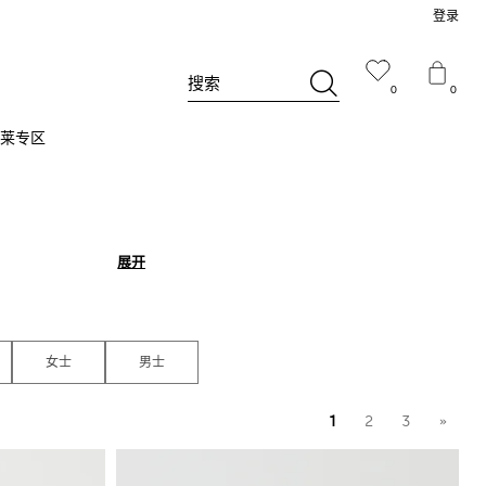
登录
搜索
0
0
莱专区
展开
展开
女士
男士
1
2
3
»