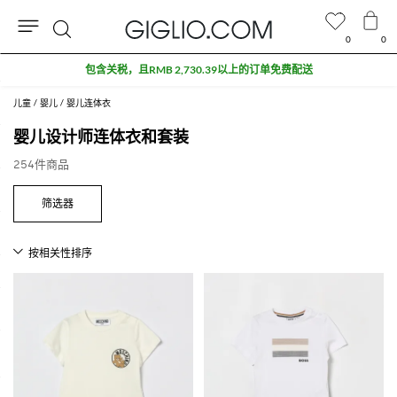
0
0
搜
奥特莱斯专区额外九折
索
儿童
婴儿
婴儿连体衣
婴儿设计师连体衣和套装
254件商品