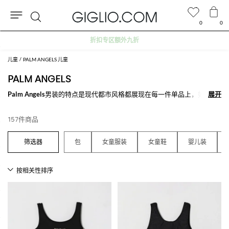
0
0
搜
折扣专区额外九折
索
儿童
PALM ANGELS 儿童
PALM ANGELS
Palm Angels
男装的特点是现代都市风格都展现在每一件单品上，如卫
展开
展开
衣，T恤，运动裤和配饰如帽子，平底凉鞋和袜子。 Palm Angels的品牌
logo可以在没见单品上看到，但其主要的特征是其大部分商品饰有个性的
157件商品
防盗扣装饰在帽子，针织衫和卫衣上。
探索我们的Palm Angels男装，购买最适合你风格的单品满500€免费配送
包
女童服装
女童鞋
婴儿装
就在Giglio.com。
查看所有
PALM ANGELS