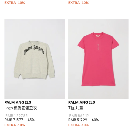
PALM ANGELS
PALM ANGELS
Logo 棉质圆领卫衣
T恤 儿童
RMB 1,297.83
RMB 862.12
RMB 713.77
-45%
RMB 517.29
-40%