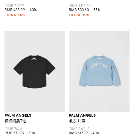
RMB 713.77
RMB 1,112.42
RMB 428.29
-40%
RMB 500.60
-55%
PALM ANGELS
PALM ANGELS
标识棉质T恤
毛衣 儿童
RMB 741.61
RMB 862.12
RMB 370.73
-50%
RMB 517.29
-40%