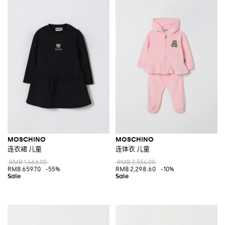
MOSCHINO
MOSCHINO
连衣裙 儿童
连体衣 儿童
RMB 1,466.00
RMB 2,554.00
RMB 659.70
-55%
RMB 2,298.60
-10%