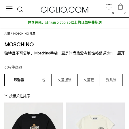
0
0
搜
折扣专区额外九折
索
儿童
MOSCHINO 儿童
MOSCHINO
独特且不可复制，
Moschino手袋
一直是时尚热爱者和性格叛逆造作的名
展开
展开
人们愿望清单中的必备品。
成立于1983年，
Moschino
时尚产业从一开始就在时尚界造成了的轰动与
604件商品
惊奇。具有挑战和幻想的风格迅速确保了在意大利品牌中的知名度和名
声，以及每一年限量发行的
Moschino capsule系列的限量版服装和配饰
。
包
女童服装
女童鞋
婴儿装
继第一批精品店之后，紧接着创立了系列
Love Moschino
,
Moschino
Couture
和
Boutique Moschino
，每个品牌都具有独特的幽默主义风格以
及在每一个系列中总是以新的款式和理念为基础：从手机套到T恤，手
袋，背包，甚至是
Moschino童装
。
在Giglio.com探索Moschino男士、女士和儿童系列，购物满500€，我们
为您免费配送。
查看所有
MOSCHINO