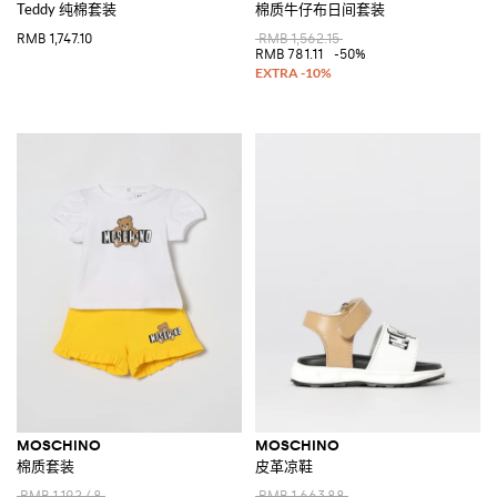
Teddy 纯棉套装
棉质牛仔布日间套装
RMB 1,747.10
RMB 1,562.15
RMB 781.11
-50%
MOSCHINO
MOSCHINO
棉质套装
皮革凉鞋
RMB 1,192.48
RMB 1,663.88