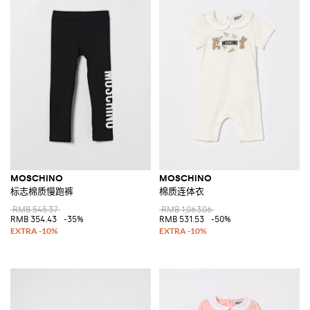
MOSCHINO
MOSCHINO
标志棉质慢跑裤
棉质连体衣
RMB 545.37
RMB 1,063.06
RMB 354.43
-35%
RMB 531.53
-50%