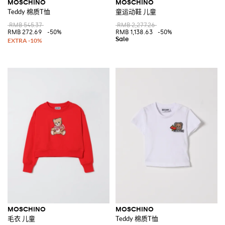
MOSCHINO
MOSCHINO
Teddy 棉质T恤
童运动鞋 儿童
RMB 545.37
RMB 2,277.26
RMB 272.69
-50%
RMB 1,138.63
-50%
MOSCHINO
MOSCHINO
毛衣 儿童
Teddy 棉质T恤