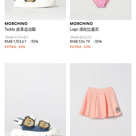
MOSCHINO
MOSCHINO
Teddy 皮革运动鞋
Logo 涤纶比基尼
RMB 1,774.87
RMB 822.73
RMB 1,153.67
-35%
RMB 534.79
-35%