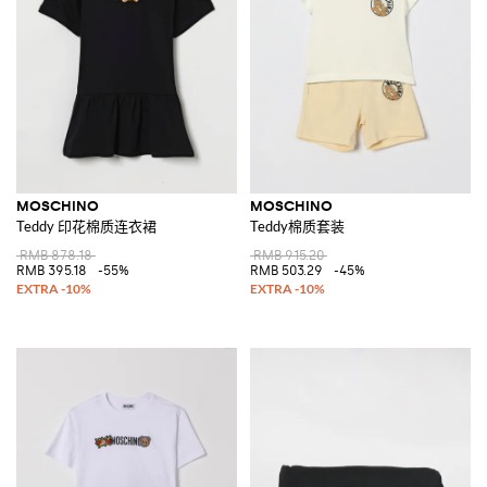
MOSCHINO
MOSCHINO
Teddy 印花棉质连衣裙
Teddy棉质套装
RMB 878.18
RMB 915.20
RMB 395.18
-55%
RMB 503.29
-45%