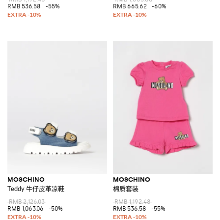
RMB 536.58
-55%
RMB 665.62
-60%
MOSCHINO
MOSCHINO
Teddy 牛仔皮革凉鞋
棉质套装
RMB 2,126.03
RMB 1,192.48
RMB 1,063.06
-50%
RMB 536.58
-55%