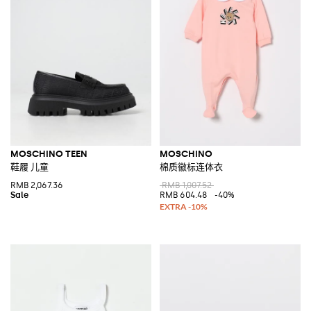
MOSCHINO TEEN
MOSCHINO
鞋履 儿童
棉质徽标连体衣
RMB 2,067.36
RMB 1,007.52
RMB 604.48
-40%