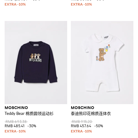
MOSCHINO
MOSCHINO
Teddy Bear 棉质圆领运动衫
泰迪熊印花棉质连体衣
RMB 693.38
RMB 915.20
RMB 485.41
-30%
RMB 457.64
-50%