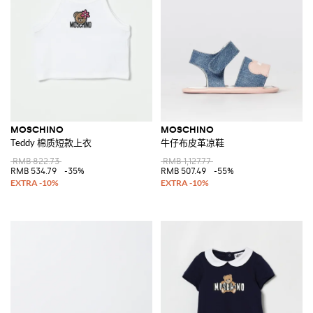
MOSCHINO
MOSCHINO
Teddy 棉质短款上衣
牛仔布皮革凉鞋
RMB 822.73
RMB 1,127.77
RMB 534.79
-35%
RMB 507.49
-55%