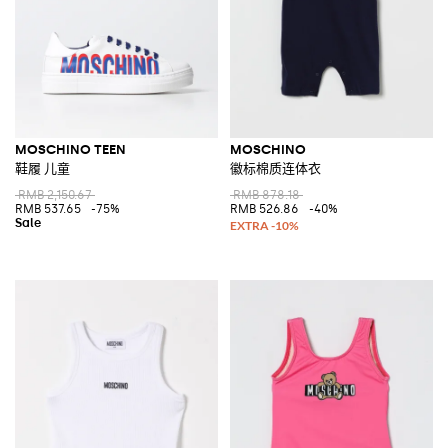
MOSCHINO TEEN
MOSCHINO
鞋履 儿童
徽标棉质连体衣
RMB 2,150.67
RMB 878.18
RMB 537.65
-75%
RMB 526.86
-40%