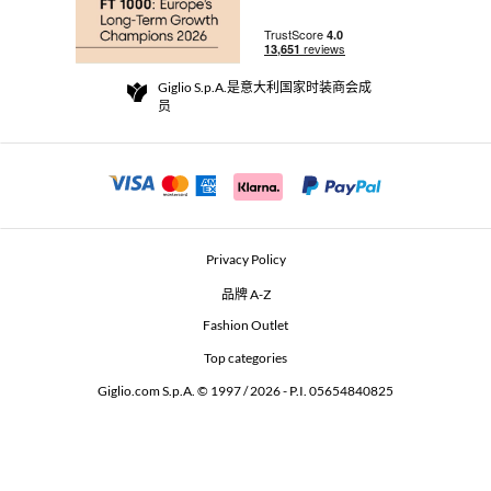
实体精品店
支付
配送政策
Community Store
退货与退款
Giglio S.p.A.是意大利国家时装商会成
销售条款与条件
员
For a safe shopping experience
加盟计划
Security Communication
Investors
Beauty Seekers VIP Club
Privacy Policy
GIGLIO Token
品牌 A-Z
Fashion Outlet
GIGLIO.COM x Vestiaire Collective
Top categories
Giglio.com S.p.A. © 1997 / 2026 - P.I. 05654840825
L'Edicola
Accessibility Statement