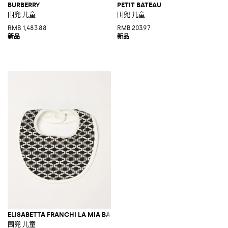
BURBERRY
PETIT BATEAU
围兜 儿童
围兜 儿童
RMB 1,483.88
RMB 203.97
ELISABETTA FRANCHI LA MIA BAMBINA
围兜 儿童