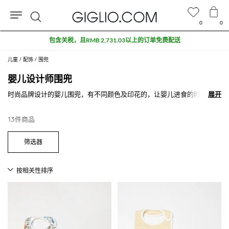
0
0
搜
包含关税，且RMB 2,731.03以上的订单免费配送
索
儿童
配饰
围兜
婴儿设计师围兜
时尚品牌设计的婴儿围兜，有不同颜色及印花的，让婴儿进食的时候都那
展开
展开
么时尚可爱。
13件商品