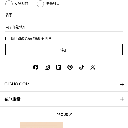
女装时尚
男装时尚
名字
电子邮箱地址
我已阅读
隐私政策
所有内容
注册
GIGLIO.COM
客戶服務
About
联系我们
AI Disclaimer
PROUDLY
常见问题
订单