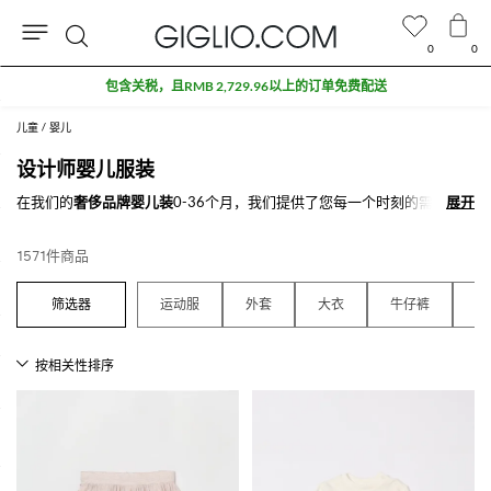
0
0
搜
折扣专区额外九折
索
儿童
婴儿
设计师婴儿服装
在我们的
奢侈品牌婴儿装
0-36个月，我们提供了您每一个时刻的需求：
展开
展开
宝宝晚上穿的睡衣，连体衣，白天穿的套装和学步鞋，舒适的连身衣和可
爱连衣裙。
1571件商品
感受我们新款设计的魅力：选择给您宝贝的单品或者是给其他宝宝的礼
物，在我们的
名牌婴儿装
目录，所有的妈妈将会找到一切令他们满意的商
品。
运动服
外套
大衣
牛仔裤
毛
在GIGLIO.COM上探索更多
品牌婴儿装
,不要忘记购物满500欧，我们为您
免费配送。