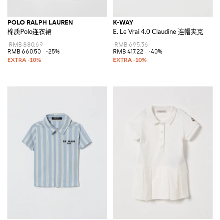
POLO RALPH LAUREN
K-WAY
棉质Polo连衣裙
E. Le Vrai 4.0 Claudine 连帽夹克
RMB 880.69
RMB 695.36
RMB 660.50
-25%
RMB 417.22
-40%