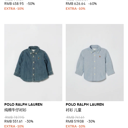
RMB 458.95
-50%
RMB 626.64
-60%
POLO RALPH LAUREN
POLO RALPH LAUREN
纯棉牛仔衬衫
衬衫 儿童
RMB 787.95
RMB 741.61
RMB 551.61
-30%
RMB 519.08
-30%