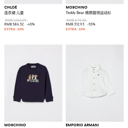
CHLOÉ
MOSCHINO
连衣裙 儿童
Teddy Bear 棉质圆领运动衫
RMB 1,066.09
RMB 695.36
RMB 586.32
-45%
RMB 312.93
-55%
MOSCHINO
EMPORIO ARMANI