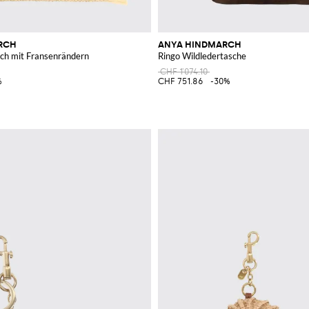
RCH
ANYA HINDMARCH
tch mit Fransenrändern
Ringo Wildledertasche
CHF 1'074.10
%
CHF 751.86
-30%