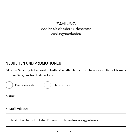
ZAHLUNG
Wählen Sie eine der 12 sichersten
Zahlungsmethoden
NEUHEITEN UND PROMOTIONEN
Melden Sie ich jetzt an und erhalten Sie alle Neuheiten, besondere Kollektionen
und an Sie gewidmete Angebote.
Damenmode
Herrenmode
Name
E-Mail-Adresse
Ich habe den Inhalt der
Datenschutzbestimmung
gelesen