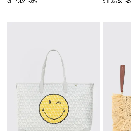
CHF 431.51
-30%
CHF 364.26
-2