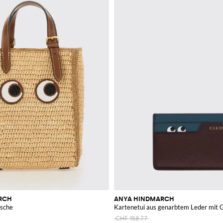
RCH
ANYA HINDMARCH
asche
Kartenetui aus genarbtem Leder mit G
CHF 158.77