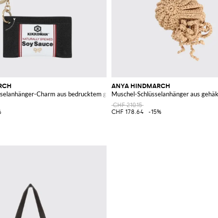
RCH
ANYA HINDMARCH
sselanhänger-Charm aus bedrucktem genarbtem Leder
Muschel-Schlüsselanhänger aus gehä
CHF 210.15
%
CHF 178.64
-15%