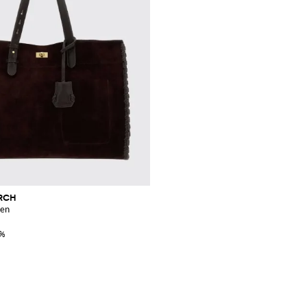
RCH
men
0%