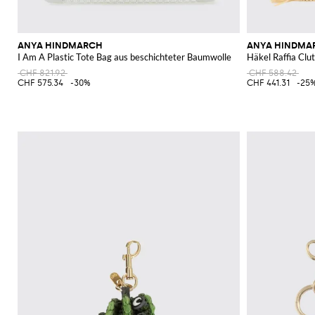
ANYA HINDMARCH
ANYA HINDMA
I Am A Plastic Tote Bag aus beschichteter Baumwolle
Häkel Raffia Clu
CHF 821.92
CHF 588.42
CHF 575.34
-30%
CHF 441.31
-25