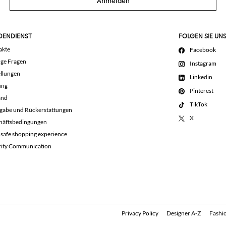
Anmelden
DENDIENST
FOLGEN SIE UN
akte
Facebook
ige Fragen
Instagram
llungen
Linkedin
ung
Pinterest
and
TikTok
gabe und Rückerstattungen
X
häftsbedingungen
 safe shopping experience
rity Communication
Privacy Policy
Designer A-Z
Fashio