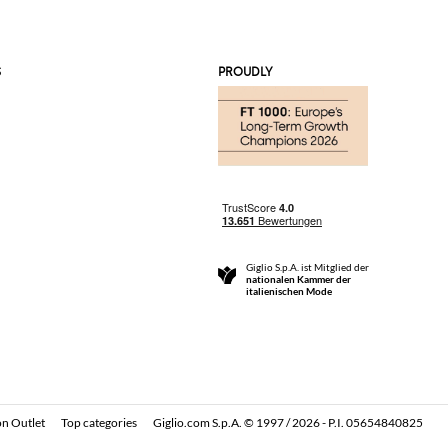
S
PROUDLY
Giglio S.p.A. ist Mitglied der
nationalen Kammer der
italienischen Mode
n Outlet
Top categories
Giglio.com S.p.A. © 1997 / 2026 - P.I. 05654840825