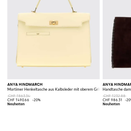
ANYA HINDMARCH
ANYA HINDMA
Mortimer Henkeltasche aus Kalbsleder mit oberem Griff
Handtasche da
CHF 1'863.34
CHF 1'232.88
CHF 1'490.66
-20%
CHF 986.31
-2