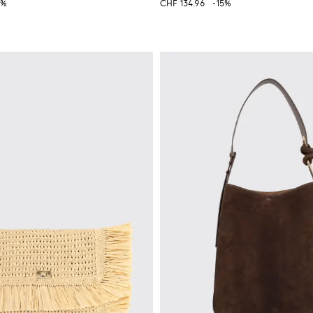
5%
CHF 134.96
-15%