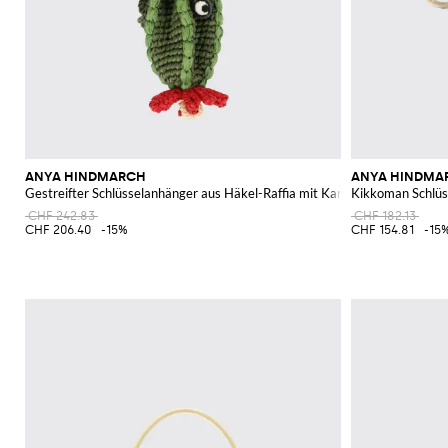
ANYA HINDMARCH
ANYA HINDMA
Gestreifter Schlüsselanhänger aus Häkel-Raffia mit Karabinerhaken
Kikkoman Schlü
CHF 242.83
CHF 182.13
CHF 206.40
-15%
CHF 154.81
-15