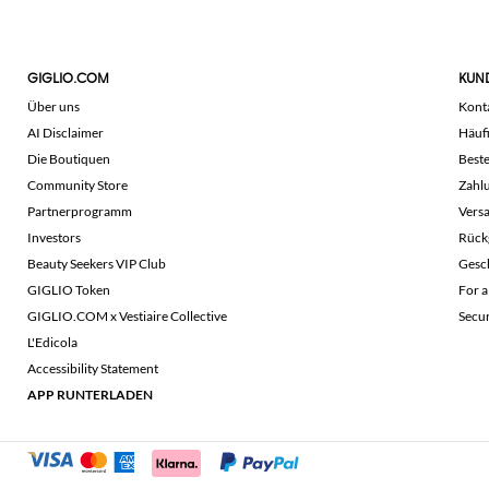
GIGLIO.COM
KUN
Über uns
Kont
AI Disclaimer
Häuf
Die Boutiquen
Beste
Community Store
Zahl
Partnerprogramm
Vers
Investors
Rück
Beauty Seekers VIP Club
Gesc
GIGLIO Token
For a
GIGLIO.COM x Vestiaire Collective
Secu
L'Edicola
Accessibility Statement
APP RUNTERLADEN