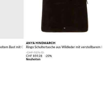
ANYA HINDMARCH
keltem Bast mit Charm
Ringo Schultertasche aus Wildleder mit verstellbarem Henk
CHF 1'074.10
CHF 859.28
-20%