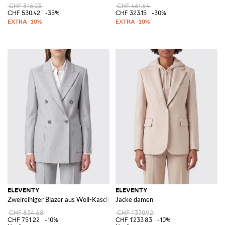
CHF 816.03
CHF 461.64
CHF 530.42
-35%
CHF 323.15
-30%
ELEVENTY
ELEVENTY
Zweireihiger Blazer aus Woll-Kaschmir-Mischung mit fallendem Revers
Jacke damen
CHF 834.68
CHF 1'370.92
CHF 751.22
-10%
CHF 1'233.83
-10%