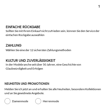
1
EINFACHE RÜCKGABE
Sollten Sie mit Ihrem Einkauf nicht zufrieden sein, können Sie den Service der
einfachen Rückgabe auswählen
ZAHLUNG
Wählen Sie eine der 12 sichersten Zahlungsmethoden
KULTUR UND ZUVERLÄSSIGKEIT
In der Modebranche seit über 50 Jahren, eine Geschichte von
Glaubwürdigkeit und Erfolgen
NEUHEITEN UND PROMOTIONEN
Melden Sie ich jetzt an und erhalten Sie alle Neuheiten, besondere Kollektionen
und an Sie gewidmete Angebote.
Damenmode
Herrenmode