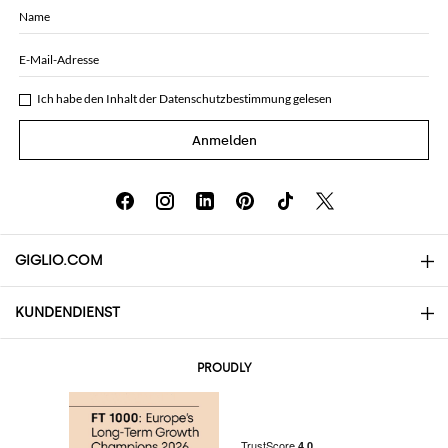
Name
E-Mail-Adresse
Ich habe den Inhalt der
Datenschutzbestimmung
gelesen
Anmelden
GIGLIO.COM
KUNDENDIENST
Über uns
Kontakte
AI Disclaimer
PROUDLY
Häufige Fragen
Bestellungen
Die Boutiquen
Zahlung
Versand