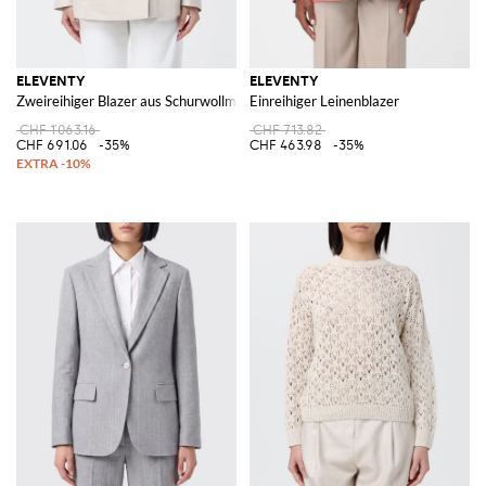
ELEVENTY
ELEVENTY
Zweireihiger Blazer aus Schurwollmischung
Einreihiger Leinenblazer
CHF 1'063.16
CHF 713.82
CHF 691.06
-35%
CHF 463.98
-35%