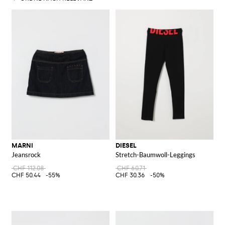
MARNI
DIESEL
Jeansrock
Stretch-Baumwoll-Leggings
CHF 112.08
CHF 60.71
CHF 50.44
-55%
CHF 30.36
-50%