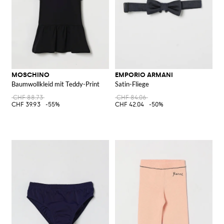
MOSCHINO
EMPORIO ARMANI
Baumwollkleid mit Teddy-Print
Satin-Fliege
CHF 88.73
CHF 84.06
CHF 39.93
-55%
CHF 42.04
-50%