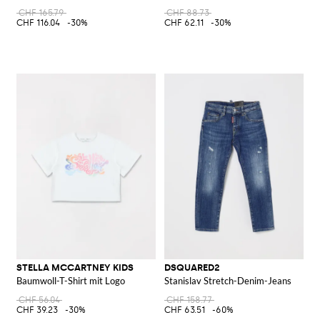
CHF 165.79
CHF 88.73
CHF 116.04
-30%
CHF 62.11
-30%
STELLA MCCARTNEY KIDS
DSQUARED2
Baumwoll-T-Shirt mit Logo
Stanislav Stretch-Denim-Jeans
CHF 56.04
CHF 158.77
CHF 39.23
-30%
CHF 63.51
-60%