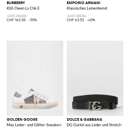
BURBERRY
EMPORIO ARMANI
Kb5 Owen Ls Chk E
Klassisches Leinenhemd
CHF 250.00
CHF 105.54
CHF 162.50
-35%
CHF 63.33
-40%
GOLDEN GOOSE
DOLCE & GABBANA
May Leder- und Glitter-Sneakers
DG Gürtel aus Leder und Stretch-Vis