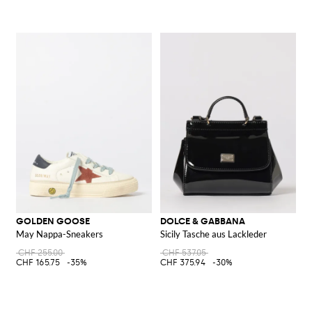
GOLDEN GOOSE
DOLCE & GABBANA
May Nappa-Sneakers
Sicily Tasche aus Lackleder
CHF 255.00
CHF 537.05
CHF 165.75
-35%
CHF 375.94
-30%