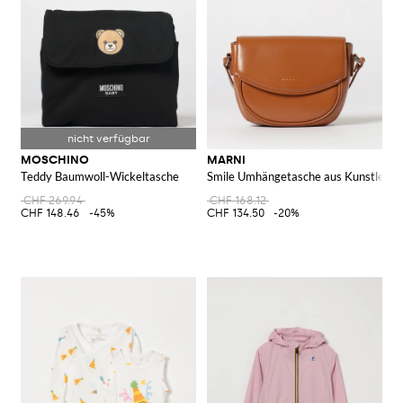
MOSCHINO
MARNI
Teddy Baumwoll-Wickeltasche
Smile Umhängetasche aus Kunstleder
CHF 269.94
CHF 168.12
CHF 148.46
-45%
CHF 134.50
-20%