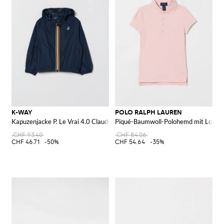
K-WAY
POLO RALPH LAUREN
Kapuzenjacke P. Le Vrai 4.0 Claude
Piqué-Baumwoll-Polohemd mit Logo
CHF 93.40
CHF 84.06
CHF 46.71
-50%
CHF 54.64
-35%