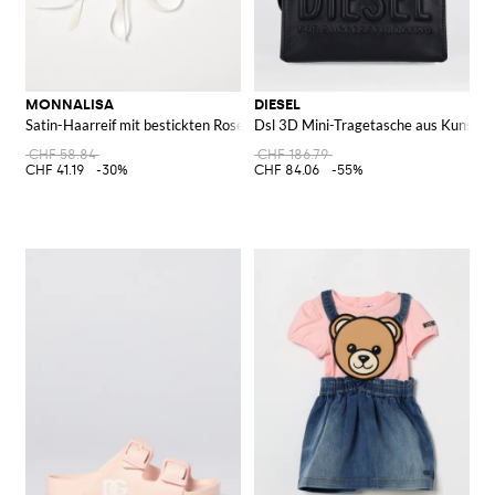
MONNALISA
DIESEL
Satin-Haarreif mit bestickten Rosen
Dsl 3D Mini-Tragetasche aus Kunstle
CHF 58.84
CHF 186.79
CHF 41.19
-30%
CHF 84.06
-55%