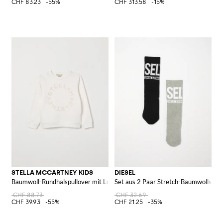
CHF 83.23
-55%
CHF 313.58
-15%
STELLA MCCARTNEY KIDS
DIESEL
Baumwoll-Rundhalspullover mit Logo
Set aus 2 Paar Stretch-Baumwollsock
CHF 88.73
CHF 32.69
CHF 39.93
-55%
CHF 21.25
-35%