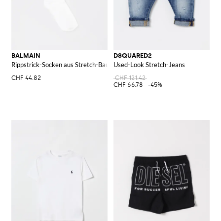
BALMAIN
DSQUARED2
Rippstrick-Socken aus Stretch-Baumwolle
Used-Look Stretch-Jeans
CHF 44.82
CHF 121.42
CHF 66.78
-45%