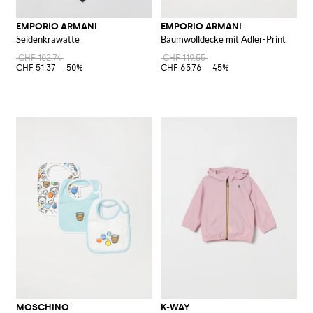
EMPORIO ARMANI
EMPORIO ARMANI
Seidenkrawatte
Baumwolldecke mit Adler-Print
CHF 102.74
CHF 119.55
CHF 51.37
-50%
CHF 65.76
-45%
MOSCHINO
K-WAY