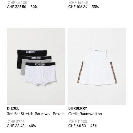
CHF 465.00
CHF 163.45
CHF 325.50
-30%
CHF 106.24
-35%
DIESEL
BURBERRY
3er-Set Stretch-Baumwoll-Boxershorts
Orelia Baumwolltop
CHF 37.36
CHF 110.00
CHF 22.42
-40%
CHF 60.50
-45%