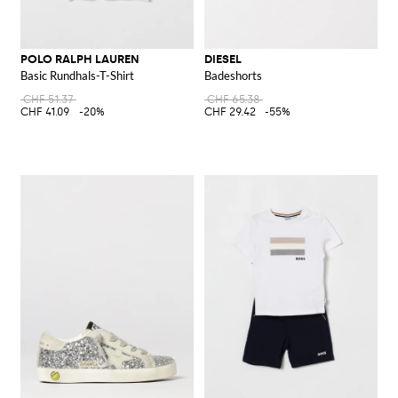
POLO RALPH LAUREN
DIESEL
Basic Rundhals-T-Shirt
Badeshorts
CHF 51.37
CHF 65.38
CHF 41.09
-20%
CHF 29.42
-55%