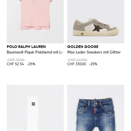
POLO RALPH LAUREN
GOLDEN GOOSE
Baumwoll-Piqué-Polohemd mit Logo
May Leder-Sneakers mit Glitter
CHF 70.06
CHF 440.00
CHF 52.54
-25%
CHF 330.00
-25%