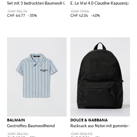
Set mit 3 bedruckten Baumwoll-Lätzchen
E. Le Vrai 4.0 Claudine Kapuzenjacke
CHF 102.74
CHF 70.06
CHF 66.77
-35%
CHF 42.04
-40%
BALMAIN
DOLCE & GABBANA
Gestreiftes Baumwollhemd
Rucksack aus Nylon mit gummiert
CHF 184.94
CHF 368.93