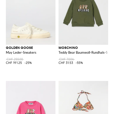
GOLDEN GOOSE
MOSCHINO
May Leder-Sneakers
Teddy Bear Baumwoll-Rundhals-Sweat
CHF 255.00
CHF 70.06
CHF 191.25
-25%
CHF 31.53
-55%