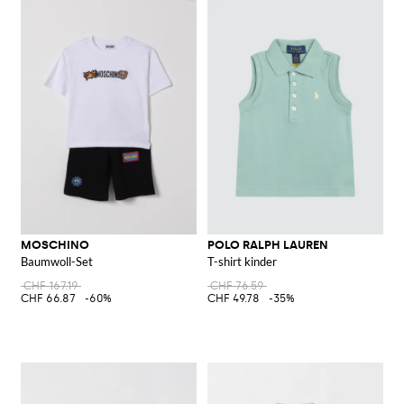
MOSCHINO
POLO RALPH LAUREN
Baumwoll-Set
T-shirt kinder
CHF 167.19
CHF 76.59
CHF 66.87
-60%
CHF 49.78
-35%