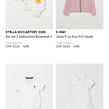
STELLA MCCARTNEY KIDS
K-WAY
Set mit 2 bedruckten Baumwoll-Bodys
Jacke P. Le Vrai 4.0 Claude
CHF 88.73
CHF 93.40
CHF 53.24
-40%
CHF 56.04
-40%