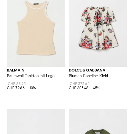
BALMAIN
DOLCE & GABBANA
Baumwoll-Tanktop mit Logo
Blumen-Popeline-Kleid
CHF 88.73
CHF 373.60
CHF 79.86
-10%
CHF 205.48
-45%