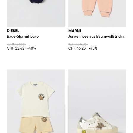
DIESEL
MARNI
Bade-Slip mit Logo
Jungenhose aus Baumwollstrick mit g
CHF 37.36
CHF 84.06
CHF 22.42
-40%
CHF 46.23
-45%