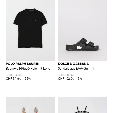
POLO RALPH LAUREN
DOLCE & GABBANA
Baumwoll-Piqué-Polo mit Logo
Sandale aus EVA-Gummi
CHF 84.06
CHF 107.41
CHF 54.64
-35%
CHF 102.04
-5%