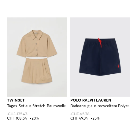
TWINSET
POLO RALPH LAUREN
Tages-Set aus Stretch-Baumwolle
Badeanzug aus recyceltem Polyester
CHF 135.43
CHF 65.38
CHF 108.34
-20%
CHF 49.04
-25%