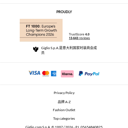
联系我们
AI Disclaimer
PROUDLY
常见问题
订单
实体精品店
支付
配送政策
Community Store
退货与退款
Giglio S.p.A.是意大利国家时装商会成
销售条款与条件
员
For a safe shopping experience
加盟计划
Security Communication
Investors
Beauty Seekers VIP Club
Privacy Policy
GIGLIO Token
品牌 A-Z
Fashion Outlet
GIGLIO.COM x Vestiaire Collective
Top categories
Giglio.com S.p.A. © 1997 / 2026 - P.I. 05654840825