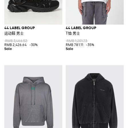
44 LABEL GROUP
44 LABEL GROUP
运动鞋 男士
T恤 男士
RMB 3,466.52
RMB 1,201.73
RMB 2,426.64
-30%
RMB 781.11
-35%