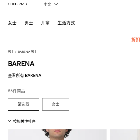
CHN - RMB
中文
Italiano
English
女士
男士
儿童
生活方式
Français
Deutsch
Español
折扣
日本語
한국어
男士
BARENA 男士
Русский
BARENA
所
查
查看所有
BARENA
查
有
看
看
配
所
男
查
查
查
查
查
查
查
查
查
所
86件商品
饰
有
士
看
看
看
看
看
看
看
看
看
有
Carhartt
新
查
所
所
所
所
所
所
所
所
所
所
所
所
所
化
眼
Dsquared2
New
女士
WIP
款
看
有
有
有
有
有
有
有
有
有
有
有
有
有
妆
镜
Balance
Etro
莫
奥
所
服
手
鞋
Emporio
品
包
Alexander
Acne
Balmain
Acne
Bottega
Emporio
Alexander
Adidas
Balenciaga
Ferragamo
Marni
Versace
现
袜
Fay
Armani
有
装
袋
履
牌
McQueen
Studios
Studios
Veneta
Armani
McQueen
Jeans
代
丝
子
Burberry
Asics
Bottega
Gucci
New
Emporio
卡
莱
折
Couture
Golden
Adidas
POLO
Jw
Balmain
Adidas
Barbour
Burberry
Jacquemus
Bottega
Veneta
Balance
剪
公
麻
牛
巾
Etro
Autry
Loewe
Armani
钥
Goose
扣
Anderson
Veneta
衫
裁
文
底
仔
Alexander
Bottega
Barbour
Carhartt
Etro
JW
Burberry
Off-
围
匙
Fendi
Birkenstock
Maison
Jacquemus