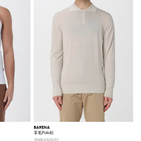
BARENA
羊毛Polo衫
RMB 3,523.37