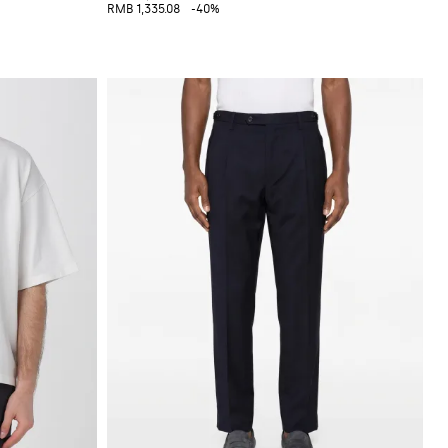
RMB 1,335.08
-40%