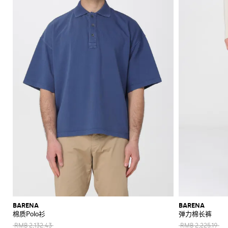
上
手
辛
眼
专
POLO
McQueen
Loewe
Veneta
WIP
包
Anderson
鞋
Dolce &
手
White
裤
西
Brunello
现
Belstaff
Fendi
Fendi
Margiela
巾
圈
Saint
Golden
Gabbana
New
袋
Brunello
Maison
Brunello
服
Diesel
Marni
Our
代
斜
莫
衬
C.P.
Laurent
Jil
Goose
Gucci
Saint
帽
钱
Era
新
衫
袋
鞋
镜
区
Cucinelli
Margiela
Cucinelli
Ferragamo
Legacy
Cucinelli
外
传
挎
卡
服
衫
Company
Dsquared2
Sander
Rains
Laurent
Thom
Hogan
子
Ferragamo
包
Off-
SHOP
SHOP
SHOP
SHOP
SHOP
SHOP
SHOP
Diesel
套
New
Burberry
Gucci
Polo
统
包
辛
装
Carhartt
Browne
Emporio
Saint
The
Thom
裤
和
White
Marni
Saint
NOW
NOW
NOW
NOW
NOW
NOW
NOW
Balance
珠
Ralph
鞋
Dolce &
Dolce &
WIP
Armani
Laurent
North
Maison
Browne
卫
高
旅
配
子
卡
Valentino
Laurent
Lauren
Palm
宝
New
Gabbana
Nike
Gabbana
Face
Margiela
衣
Diesel
JW
Valentino
Valentino
性
行
凉
饰
包
Angels
Versace
Balance
Tom
大
首
Stone
Ferragamo
Salomon
Etro
Anderson
Garavani
Saint
能
包
鞋
Hugo
Ford
Versace
大
Island
鞋
衣
饰
The
领
Zegna
Nike
Laurent
Gucci
运
Fendi
Mm6
Gucci
衣
North
Jacquemus
背
穆
Valentino
履
Zegna
结
Tommy
Dolce &
Salomon
西
皮
Maison
Tod's
动
Face
Garavani
包
勒
Hilfiger
JW
泳
Gabbana
Margiela
服
带
手
鞋
Valentino
Versace
鞋
Anderson
Versace
装
Nike
腰
套
Gucci
表
Our
Garavani
Jeans
标
MM6
包
牛
装
Legacy
夹
Couture
志
Maison
津
克
Polo
T
手
Margiela
性
鞋
Ralph
和
恤
袋
外
Lauren
外
和
运
套
Stone
套
背
动
独
Island
心
鞋
毛
特
衣
风
短
衬
和
衣
靴
衫
针
和
BARENA
BARENA
针
棉质Polo衫
弹力棉长裤
织
雨
织
衫
衣
RMB 2,132.43
RMB 2,225.19