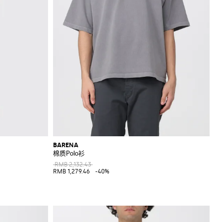
BARENA
棉质Polo衫
RMB 2,132.43
RMB 1,279.46
-40%