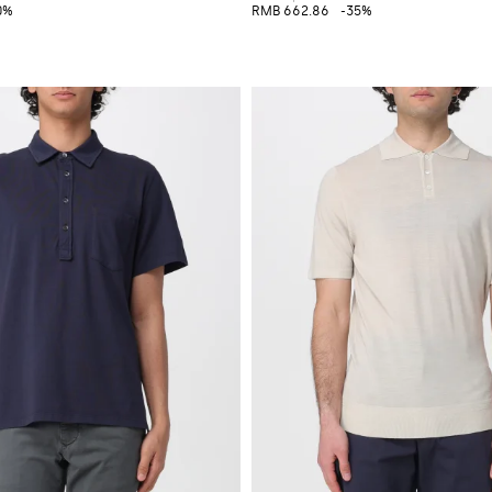
0%
RMB 662.86
-35%