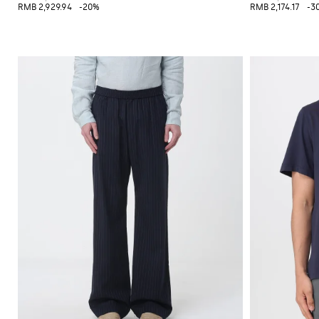
RMB 2,929.94
-20%
RMB 2,174.17
-3