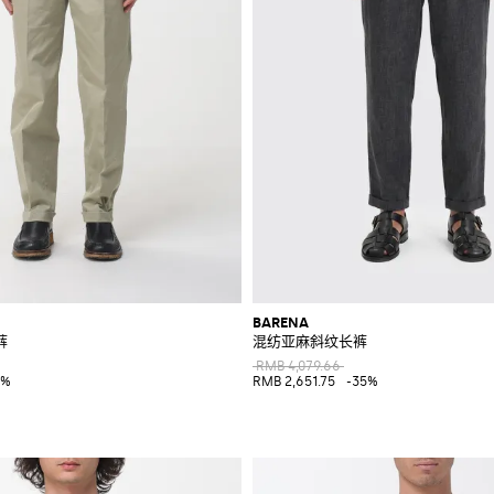
BARENA
裤
混纺亚麻斜纹长裤
RMB 4,079.66
0%
RMB 2,651.75
-35%