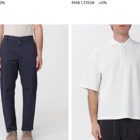
40%
RMB 1,335.08
-40%