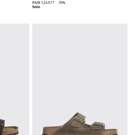
RMB 1,249.77
-10%