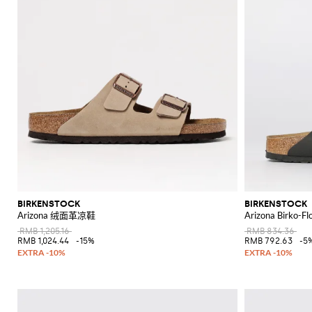
BIRKENSTOCK
BIRKENSTOCK
Arizona 绒面革凉鞋
Arizona Birko-
RMB 1,205.16
RMB 834.36
RMB 1,024.44
-15%
RMB 792.63
-5