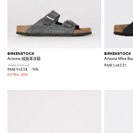
BIRKENSTOCK
BIRKENSTOCK
Arizona 绒面革凉鞋
Arizona Wire
RMB 1,112.42
RMB 1,483.31
RMB 945.58
-15%