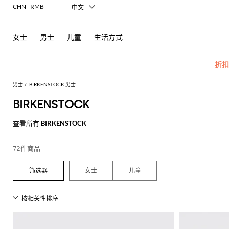
CHN - RMB
中文
Italiano
English
女士
男士
儿童
生活方式
Français
Deutsch
Español
折扣
日本語
한국어
男士
BIRKENSTOCK 男士
Русский
BIRKENSTOCK
所
查
查看所有
BIRKENSTOCK
查
有
看
看
配
所
男
查
查
查
查
查
查
查
查
查
所
72件商品
饰
有
士
看
看
看
看
看
看
看
看
看
有
Carhartt
新
查
所
所
所
所
所
所
所
所
所
所
所
所
所
化
眼
Dsquared2
New
女士
儿童
WIP
款
看
有
有
有
有
有
有
有
有
有
有
有
有
有
妆
镜
Balance
Etro
莫
奥
所
服
手
鞋
Emporio
品
包
Alexander
Acne
Balmain
Acne
Bottega
Emporio
Alexander
Adidas
Balenciaga
Ferragamo
Marni
Versace
现
袜
Fay
Armani
有
装
袋
履
牌
McQueen
Studios
Studios
Veneta
Armani
McQueen
Jeans
代
丝
子
Burberry
Asics
Bottega
Gucci
New
Emporio
卡
莱
折
Couture
Golden
Adidas
POLO
Jw
Balmain
Adidas
Barbour
Burberry
Jacquemus
Bottega
Veneta
Balance
剪
公
麻
牛
巾
Etro
Autry
Loewe
Armani
钥
Goose
扣
Anderson
Veneta
衫
裁
文
底
仔
Alexander
Bottega
Barbour
Carhartt
Etro
JW
Burberry
Off-
围
匙
Fendi
Birkenstock
Maison
Jacquemus