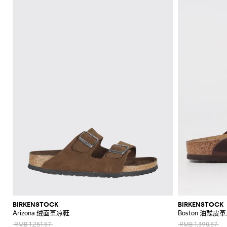
上
手
辛
眼
专
POLO
McQueen
Loewe
Veneta
WIP
包
Anderson
鞋
Dolce &
手
White
裤
西
Brunello
现
Belstaff
Fendi
Fendi
Margiela
巾
圈
Saint
Golden
Gabbana
New
袋
Brunello
Maison
Brunello
服
Diesel
Marni
Our
代
斜
莫
衬
C.P.
Laurent
Jil
Goose
Gucci
Saint
帽
钱
Era
新
衫
袋
鞋
镜
区
Cucinelli
Margiela
Cucinelli
Ferragamo
Legacy
Cucinelli
外
传
挎
卡
服
衫
Company
Dsquared2
Sander
Rains
Laurent
Thom
Hogan
子
Ferragamo
包
Off-
SHOP
SHOP
SHOP
SHOP
SHOP
SHOP
SHOP
Diesel
套
New
Burberry
Gucci
Polo
统
包
辛
装
Carhartt
Browne
Emporio
Saint
The
Thom
裤
和
White
Marni
Saint
NOW
NOW
NOW
NOW
NOW
NOW
NOW
Balance
珠
Ralph
鞋
Dolce &
Dolce &
WIP
Armani
Laurent
North
Maison
Browne
卫
高
旅
配
子
卡
Valentino
Laurent
Lauren
Palm
宝
New
Gabbana
Nike
Gabbana
Face
Margiela
衣
Diesel
JW
Valentino
Valentino
性
行
凉
饰
包
Angels
Versace
Balance
Tom
大
首
Stone
Ferragamo
Salomon
Etro
Anderson
Garavani
Saint
能
包
鞋
Hugo
Ford
Versace
大
Island
鞋
衣
饰
The
领
Zegna
Nike
Laurent
Gucci
运
Fendi
Mm6
Gucci
衣
North
Jacquemus
背
穆
Valentino
履
Zegna
结
Tommy
Dolce &
Salomon
西
皮
Maison
Tod's
动
Face
Garavani
包
勒
Hilfiger
JW
泳
Gabbana
Margiela
服
带
手
鞋
Valentino
Versace
鞋
Anderson
Versace
装
Nike
腰
套
Gucci
表
Our
Garavani
Jeans
标
MM6
包
牛
装
Legacy
夹
Couture
志
Maison
津
克
Polo
T
手
Margiela
性
鞋
Ralph
和
恤
袋
外
Lauren
外
和
运
套
Stone
套
背
动
独
Island
心
鞋
毛
特
衣
风
短
衬
和
衣
靴
衫
针
和
BIRKENSTOCK
BIRKENSTOCK
针
Arizona 绒面革凉鞋
Boston 油鞣皮
织
雨
织
衫
衣
RMB 1,251.57
RMB 1,390.57