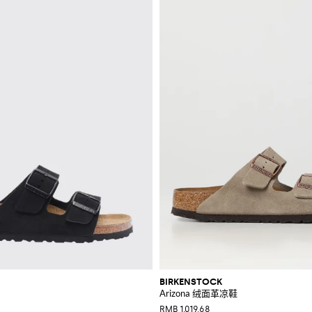
BIRKENSTOCK
Arizona 绒面革凉鞋
RMB 1,019.68