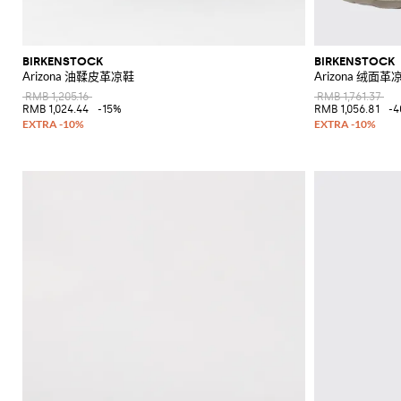
BIRKENSTOCK
BIRKENSTOCK
Arizona 油鞣皮革凉鞋
Arizona 绒面革
RMB 1,205.16
RMB 1,761.37
RMB 1,024.44
-15%
RMB 1,056.81
-