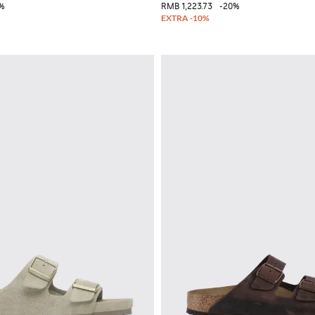
%
RMB 1,223.73
-20%