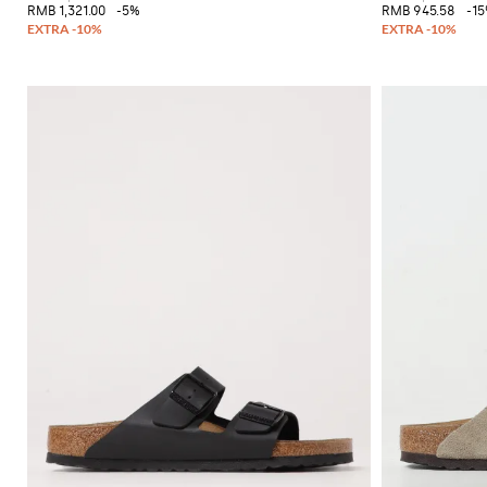
RMB 1,321.00
-5%
RMB 945.58
-1