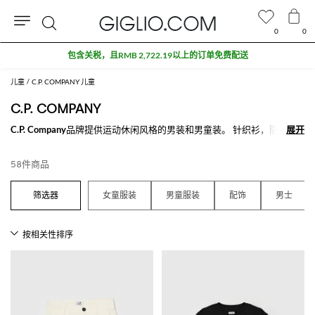
0
0
搜
折扣专区额外九折
索
儿童
C.P. COMPANY 儿童
C.P. COMPANY
C.P. Company
品牌提供运动休闲风格的男装和男童装。 针织衫，防风
展开
展开
服，卫衣，T恤和众多其他款式，设计前卫并能够最大程度保持其舒适
性，同时又让穿着C.P. Company的人们展示出自信。 最主要的特点之一
58件商品
是连帽登山服配有护目镜连在帽子上，在寒冷，下雨和强风的情况下保护
穿着它的人。 此外，知道C.P. Company单品所采用的原材料都是超高品
质的，如科技弹性面料。
女童服装
男童服装
配饰
男士
探索我们众多不同款式的C.P. Company单品并选择你最喜欢的款式，购物
满500€免费配送就在Giglio.com。
查看所有
C.P. COMPANY