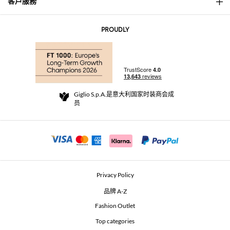
客戶服務
About
联系我们
AI Disclaimer
PROUDLY
常见问题
订单
实体精品店
支付
配送政策
Community Store
退货与退款
Giglio S.p.A.是意大利国家时装商会成
销售条款与条件
员
For a safe shopping experience
加盟计划
Security Communication
Investors
Beauty Seekers VIP Club
Privacy Policy
GIGLIO Token
品牌 A-Z
Fashion Outlet
GIGLIO.COM x Vestiaire Collective
Top categories