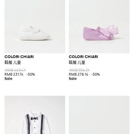
COLORI CHIARI
COLORI CHIARI
鞋履 儿童
鞋履 儿童
RMB 463.47
RMB 556.21
RMB 231.74
-50%
RMB 278.14
-50%