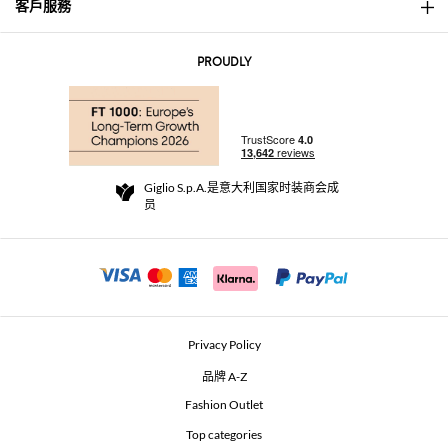
客戶服務
About
联系我们
AI Disclaimer
PROUDLY
常见问题
订单
实体精品店
支付
配送政策
Community Store
退货与退款
Giglio S.p.A.是意大利国家时装商会成
销售条款与条件
员
For a safe shopping experience
加盟计划
Security Communication
Investors
Beauty Seekers VIP Club
Privacy Policy
GIGLIO Token
品牌 A-Z
Fashion Outlet
GIGLIO.COM x Vestiaire Collective
Top categories