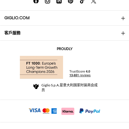
GIGLIO.COM
客戶服務
About
联系我们
AI Disclaimer
PROUDLY
常见问题
订单
实体精品店
支付
配送政策
Community Store
退货与退款
Giglio S.p.A.是意大利国家时装商会成
销售条款与条件
员
For a safe shopping experience
加盟计划
Security Communication
Investors
Beauty Seekers VIP Club