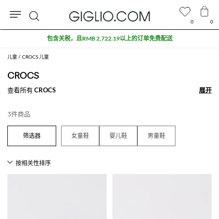
0
0
搜
包含关税，且RMB 2,722.19以上的订单免费配送
索
儿童
CROCS 儿童
CROCS
查看所有
CROCS
展开
展开
3件商品
女童鞋
婴儿鞋
男童鞋