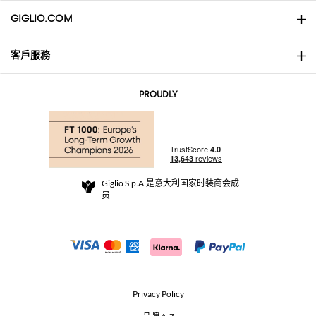
GIGLIO.COM
客戶服務
About
联系我们
AI Disclaimer
PROUDLY
常见问题
订单
实体精品店
支付
配送政策
Community Store
退货与退款
Giglio S.p.A.是意大利国家时装商会成
销售条款与条件
员
For a safe shopping experience
加盟计划
Security Communication
Investors
Beauty Seekers VIP Club
Privacy Policy
GIGLIO Token