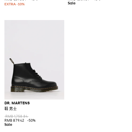
DR. MARTENS
鞋 男士
RMB 1,758.84
RMB 879.42
-50%