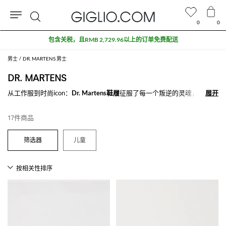
0
0
搜
包含关税，且RMB 2,729.96以上的订单免费配送
索
男士
DR. MARTENS 男士
DR. MARTENS
从工作服到时尚icon：
Dr. Martens鞋履
征服了每一个叛逆的灵魂，这都归
展开
展开
功于它真实而强烈的造型。
Dr. Martens短靴
和长靴在很久之前就成为了
热爱简约摇滚风的男人和女人，男孩和女孩的生活方式，不浮夸并能够展
17件商品
示个人魅力。
但Dr. Martens鞋履不光只是时尚偶像：所使用的真皮和舒适的鞋型比例
儿童
使其成为百搭且不可替换的必备单品。这个英国品牌的最初的一些款式灵
感来自于军靴，从靴子到系带鞋，Dr. Martens生产商选择此风格来吸引
年轻人，逐渐地成为了真正的风格和主题。
在线探索我们的
Dr. Martens
鞋履系列并购买你最爱的那款，满500€免费
配送就在Giglio.com
查看所有
DR. MARTENS