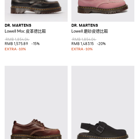
DR. MARTENS
DR. MARTENS
Lowell Moc 皮革德比鞋
Lowell 磨砂皮德比鞋
RMB 1,854.04
RMB 1,854.04
RMB 1,575.89
-15%
RMB 1,483.15
-20%