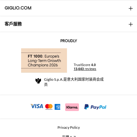
GIGLIO.COM
客戶服務
About
联系我们
AI Disclaimer
PROUDLY
常见问题
订单
实体精品店
支付
配送政策
Community Store
退货与退款
Giglio S.p.A.是意大利国家时装商会成
销售条款与条件
员
For a safe shopping experience
加盟计划
Security Communication
Investors
Beauty Seekers VIP Club
Privacy Policy
GIGLIO Token