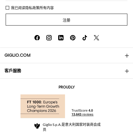
我已阅读
隐私政策
所有内容
注册
GIGLIO.COM
客戶服務
About
联系我们
AI Disclaimer
PROUDLY
常见问题
订单
实体精品店
支付
配送政策
Community Store
退货与退款
Giglio S.p.A.是意大利国家时装商会成
销售条款与条件
员
For a safe shopping experience
加盟计划