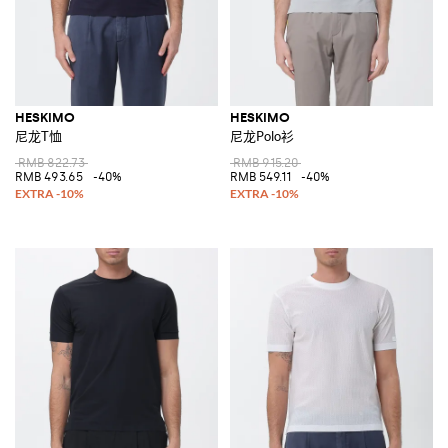
HESKIMO
HESKIMO
尼龙T恤
尼龙Polo衫
RMB 822.73
RMB 915.20
RMB 493.65
-40%
RMB 549.11
-40%