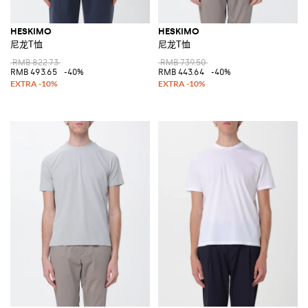
HESKIMO
HESKIMO
尼龙T恤
尼龙T恤
RMB 822.73
RMB 739.50
RMB 493.65
-40%
RMB 443.64
-40%