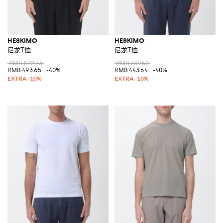
HESKIMO
HESKIMO
尼龙T恤
尼龙T恤
RMB 822.73
RMB 739.50
RMB 493.65
-40%
RMB 443.64
-40%