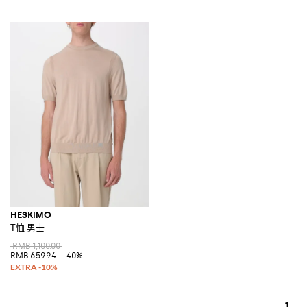
HESKIMO
T恤 男士
RMB 1,100.00
RMB 659.94
-40%
1