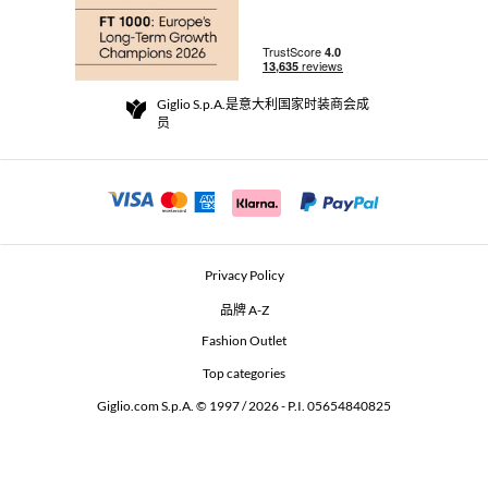
订单
实体精品店
支付
配送政策
Community Store
退货与退款
Giglio S.p.A.是意大利国家时装商会成
销售条款与条件
员
For a safe shopping experience
加盟计划
Security Communication
Investors
Beauty Seekers VIP Club
Privacy Policy
GIGLIO Token
品牌 A-Z
Fashion Outlet
GIGLIO.COM x Vestiaire Collective
Top categories
Giglio.com S.p.A. © 1997 / 2026 - P.I. 05654840825
L'Edicola
Accessibility Statement