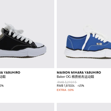
RA YASUHIRO
MAISON MIHARA YASUHIRO
运动鞋
Baker OG 棉质帆布运动鞋
RMB 3,290.93
15%
RMB 1,810.04
-45%