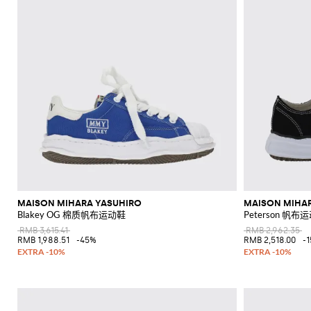
MAISON MIHARA YASUHIRO
MAISON MIHA
Blakey OG 棉质帆布运动鞋
Peterson 帆布
RMB 3,615.41
RMB 2,962.35
RMB 1,988.51
-45%
RMB 2,518.00
-