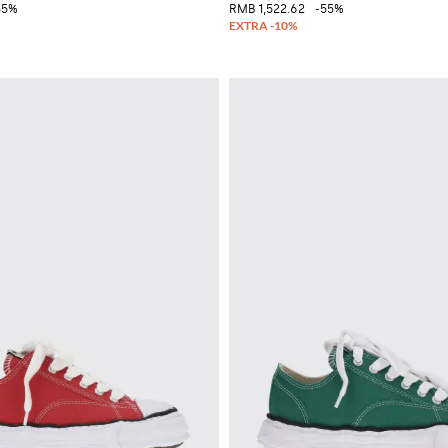
55%
RMB 1,522.62
-55%