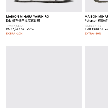
MAISON MIHARA YASUHIRO
MAISON MIHA
Eric 帆布低帮厚底运动鞋
Peterson 棉
RMB 3,610.22
RMB 3,615.41
RMB 1,624.57
-55%
RMB 1,988.51
-