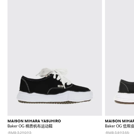
MAISON MIHARA YASUHIRO
MAISON MIHA
Baker OG 棉质帆布运动鞋
Baker OG 
RMB 3,290.93
RMB 3,893.55