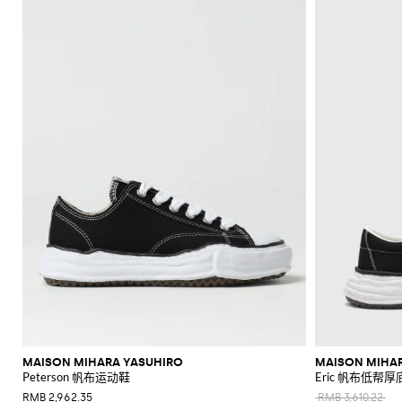
上
手
辛
眼
专
POLO
McQueen
Loewe
Veneta
WIP
包
Anderson
鞋
Dolce &
手
White
裤
西
Brunello
现
Belstaff
Fendi
Fendi
Margiela
巾
圈
Saint
Golden
Gabbana
New
袋
Brunello
Maison
Brunello
服
Diesel
Marni
Our
代
斜
莫
衬
C.P.
Laurent
Jil
Goose
Gucci
Saint
帽
钱
Era
新
衫
袋
鞋
镜
区
Cucinelli
Margiela
Cucinelli
Ferragamo
Legacy
Cucinelli
外
传
挎
卡
服
衫
Company
Dsquared2
Sander
Rains
Laurent
Thom
Hogan
子
Ferragamo
包
Off-
SHOP
SHOP
SHOP
SHOP
SHOP
SHOP
SHOP
Diesel
套
New
Burberry
Gucci
Polo
统
包
辛
装
Carhartt
Browne
Emporio
Saint
The
Thom
裤
和
White
Marni
Saint
NOW
NOW
NOW
NOW
NOW
NOW
NOW
Balance
珠
Ralph
鞋
Dolce &
Dolce &
WIP
Armani
Laurent
North
Maison
Browne
卫
高
旅
配
子
卡
Valentino
Laurent
Lauren
Palm
宝
New
Gabbana
Nike
Gabbana
Face
Margiela
衣
Diesel
JW
Valentino
Valentino
性
行
凉
饰
包
Angels
Versace
Balance
Tom
大
首
Stone
Ferragamo
Salomon
Etro
Anderson
Garavani
Saint
能
包
鞋
Hugo
Ford
Versace
大
Island
鞋
衣
饰
The
领
Zegna
Nike
Laurent
Gucci
运
Fendi
Mm6
Gucci
衣
North
Jacquemus
背
穆
Valentino
履
Zegna
结
Tommy
Dolce &
Salomon
西
皮
Maison
Tod's
动
Face
Garavani
包
勒
Hilfiger
JW
泳
Gabbana
Margiela
服
带
手
鞋
Valentino
Versace
鞋
Anderson
Versace
装
Nike
腰
套
Gucci
表
Our
Garavani
Jeans
标
MM6
包
牛
装
Legacy
夹
Couture
志
Maison
津
克
Polo
T
手
Margiela
性
鞋
Ralph
和
恤
袋
外
Lauren
外
和
运
套
Stone
套
背
动
独
Island
心
鞋
毛
特
衣
风
短
衬
和
衣
靴
衫
针
和
MAISON MIHARA YASUHIRO
MAISON MIHA
针
Peterson 帆布运动鞋
Eric 帆布低帮
织
雨
织
衫
衣
RMB 2,962.35
RMB 3,610.22