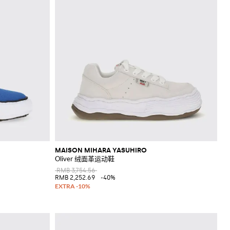
MAISON MIHARA YASUHIRO
Oliver 绒面革运动鞋
RMB 3,754.56
RMB 2,252.69
-40%