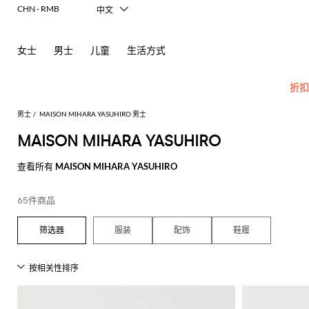
CHN - RMB
中文
Italiano
English
女士
男士
儿童
生活方式
Français
Deutsch
Español
折扣
日本語
한국어
男士
MAISON MIHARA YASUHIRO 男士
Русский
MAISON MIHARA YASUHIRO
所
查
查看所有
MAISON MIHARA YASUHIRO
查
有
看
看
配
所
男
查
查
查
查
查
查
查
查
查
所
65件商品
饰
有
士
看
看
看
看
看
看
看
看
看
有
Carhartt
新
查
所
所
所
所
所
所
所
所
所
所
所
所
所
化
眼
Dsquared2
New
服装
配饰
鞋履
WIP
款
看
有
有
有
有
有
有
有
有
有
有
有
有
有
妆
镜
Balance
Etro
莫
奥
所
服
手
鞋
Emporio
品
包
Alexander
Acne
Balmain
Acne
Bottega
Emporio
Alexander
Adidas
Balenciaga
Ferragamo
Marni
Versace
现
袜
Fay
Armani
有
装
袋
履
牌
McQueen
Studios
Studios
Veneta
Armani
McQueen
Jeans
代
丝
子
Burberry
Asics
Bottega
Gucci
New
Emporio
卡
莱
折
Couture
Golden
Adidas
POLO
Jw
Balmain
Adidas
Barbour
Burberry
Jacquemus
Bottega
Veneta
Balance
剪
公
麻
牛
巾
Etro
Autry
Loewe
Armani
钥
Goose
扣
Anderson
Veneta
衫
裁
文
底
仔
Alexander
Bottega
Barbour
Carhartt
Etro
JW
Burberry
Off-
围
匙
Fendi
Birkenstock
Maison
Jacquemus