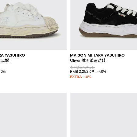
RA YASUHIRO
MAISON MIHARA YASUHIRO
布运动鞋
Oliver 绒面革运动鞋
RMB 3,754.56
40%
RMB 2,252.69
-40%