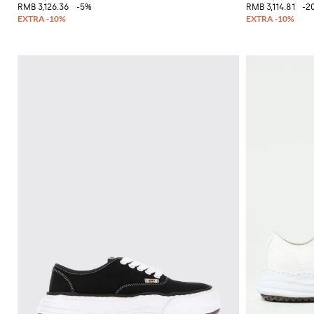
RMB 3,126.36
-5%
RMB 3,114.81
-2