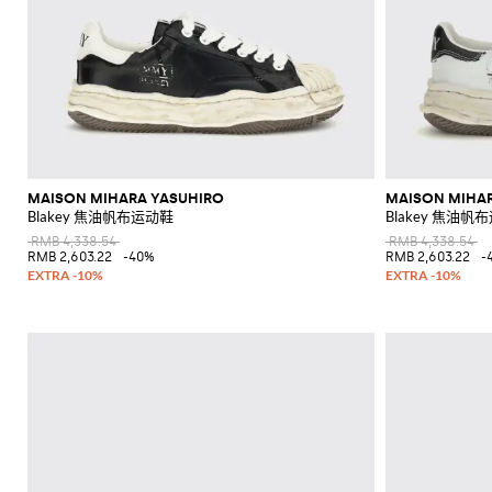
MAISON MIHARA YASUHIRO
MAISON MIHA
Blakey 焦油帆布运动鞋
Blakey 焦油帆
RMB 4,338.54
RMB 4,338.54
RMB 2,603.22
-40%
RMB 2,603.22
-