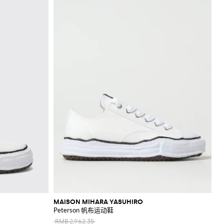
MAISON MIHARA YASUHIRO
Peterson 帆布运动鞋
RMB 2,962.35