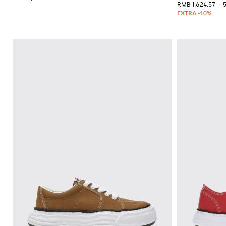
必
RMB 1,624.57
-
备