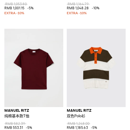
RMB 1,053.80
RMB 1,164.79
RMB 1,001.15
-5%
RMB 1,048.28
-10%
MANUEL RITZ
MANUEL RITZ
纯棉基本款T恤
双色Polo衫
RMB 582.39
RMB 1,248.00
RMB 553.31
-5%
RMB 1,185.63
-5%