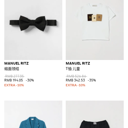
MANUEL RITZ
MANUEL RITZ
缎面领结
T恤 儿童
RMB 277.35
RMB 526.86
RMB 194.05
-30%
RMB 342.53
-35%