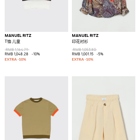
MANUEL RITZ
MANUEL RITZ
T恤 儿童
印花衬衫
RMB 1,164.79
RMB 1,053.80
RMB 1,048.28
-10%
RMB 1,001.15
-5%