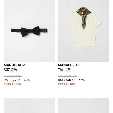
MANUEL RITZ
MANUEL RITZ
缎面领结
T恤 儿童
RMB 277.35
RMB 554.63
RMB 194.05
-30%
RMB 360.57
-35%