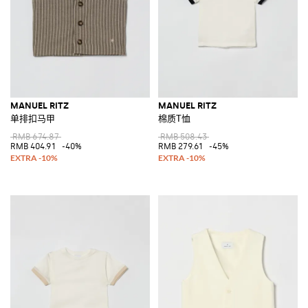
MANUEL RITZ
MANUEL RITZ
单排扣马甲
棉质T恤
RMB 674.87
RMB 508.43
RMB 404.91
-40%
RMB 279.61
-45%