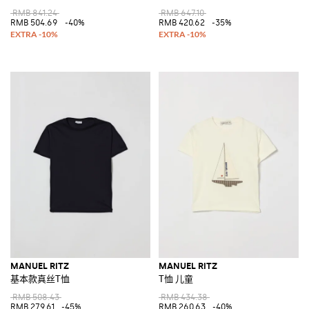
RMB 841.24
RMB 647.10
RMB 504.69
-40%
RMB 420.62
-35%
MANUEL RITZ
MANUEL RITZ
基本款真丝T恤
T恤 儿童
RMB 508.43
RMB 434.38
RMB 279.61
-45%
RMB 260.63
-40%