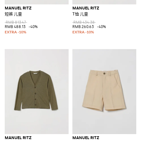
MANUEL RITZ
MANUEL RITZ
短裤 儿童
T恤 儿童
RMB 813.47
RMB 434.38
RMB 488.13
-40%
RMB 260.63
-40%
MANUEL RITZ
MANUEL RITZ