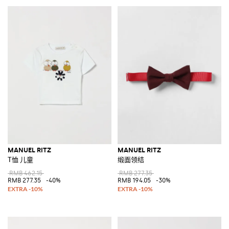
MANUEL RITZ
MANUEL RITZ
T恤 儿童
缎面领结
RMB 462.15
RMB 277.35
RMB 277.35
-40%
RMB 194.05
-30%