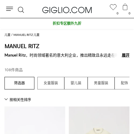
0
0
搜
折扣专区额外九折
索
儿童
MANUEL RITZ 儿童
MANUEL RITZ
Manuel Ritz
，时尚领域著名的意大利企业，推出精致且永远走在时尚前
展开
展开
沿的单品。 这个时尚产业的旗舰产品是大衣系列，实际上，Manuel Ritz
品牌在制造外套方面非常专业，永远符合企业的高标准。 Manuel Ritz品
108件商品
牌的高识别率单品通过同色系彩色星星来表达企业标志。 在众多单品中
我们还能看到套装，裤子，毛衣和
Manuel Ritz夹克
，专门来满足想要保
持精致造型同时又想享受舒适的男人和女人们，让人在任何时候的每一个
女童服装
婴儿装
男童服装
配饰
场合感到舒适。
在线探索我们的Manuel Ritz服装和配饰，并购买你最喜欢的款式，满
500€免费配送就在Giglio.com。
查看所有
MANUEL RITZ