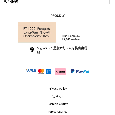
客戶服務
About
联系我们
AI Disclaimer
PROUDLY
常见问题
订单
实体精品店
支付
配送政策
Community Store
退货与退款
Giglio S.p.A.是意大利国家时装商会成
销售条款与条件
员
For a safe shopping experience
加盟计划
Security Communication
Investors
Beauty Seekers VIP Club
Privacy Policy
GIGLIO Token
品牌 A-Z
Fashion Outlet
GIGLIO.COM x Vestiaire Collective
Top categories