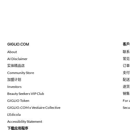
GIGLIO.COM
客戶
About
联系
AI Disclaimer
常见
实体精品店
订单
Community Store
支付
加盟计划
配送
Investors
退货
Beauty Seekers VIP Club
销售
GIGLIO Token
For 
GIGLIO.COM x Vestiaire Collective
Secu
L'Edicola
Accessibility Statement
下载应用程序