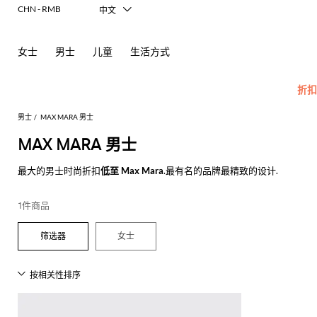
CHN - RMB
中文
Italiano
English
女士
男士
儿童
生活方式
Français
Deutsch
Español
折扣
日本語
한국어
男士
MAX MARA 男士
Русский
MAX MARA 男士
所
查
最大的男士时尚折扣
低至 Max Mara
.最有名的品牌最精致的设计.
查
有
看
看
查看所有
MAX MARA
配
所
男
查
查
查
查
查
查
查
查
查
所
1件商品
饰
有
士
看
看
看
看
看
看
看
看
看
有
Carhartt
新
查
所
所
所
所
所
所
所
所
所
所
所
所
所
化
眼
Dsquared2
New
女士
WIP
款
看
有
有
有
有
有
有
有
有
有
有
有
有
有
妆
镜
Balance
Etro
莫
奥
所
服
手
鞋
Emporio
品
包
Alexander
Acne
Balmain
Acne
Bottega
Emporio
Alexander
Adidas
Balenciaga
Ferragamo
Marni
Versace
现
袜
Fay
Armani
有
装
袋
履
牌
McQueen
Studios
Studios
Veneta
Armani
McQueen
Jeans
代
丝
子
Burberry
Asics
Bottega
Gucci
New
Emporio
卡
莱
折
Couture
Golden
Adidas
POLO
Jw
Balmain
Adidas
Barbour
Burberry
Jacquemus
Bottega
Veneta
Balance
剪
公
麻
牛
巾
Etro
Autry
Loewe
Armani
钥
Goose
扣
Anderson
Veneta
衫
裁
文
底
仔
Alexander
Bottega
Barbour
Carhartt
Etro
JW
Burberry
Off-
围
匙
Fendi
Birkenstock
Maison
Jacquemus