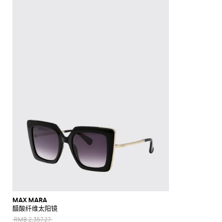
上
手
辛
眼
专
POLO
McQueen
Loewe
Veneta
WIP
包
Anderson
鞋
Dolce &
手
White
裤
西
Brunello
现
Belstaff
Fendi
Fendi
Margiela
巾
圈
Saint
Golden
Gabbana
New
袋
Brunello
Maison
Brunello
服
Diesel
Marni
Our
代
斜
莫
衬
C.P.
Laurent
Jil
Goose
Gucci
Saint
帽
钱
Era
新
衫
袋
鞋
镜
区
Cucinelli
Margiela
Cucinelli
Ferragamo
Legacy
Cucinelli
外
传
挎
卡
服
衫
Company
Dsquared2
Sander
Rains
Laurent
Thom
Hogan
子
Ferragamo
包
Off-
SHOP
SHOP
SHOP
SHOP
SHOP
SHOP
SHOP
Diesel
套
New
Burberry
Gucci
Polo
统
包
辛
装
Carhartt
Browne
Emporio
Saint
The
Thom
裤
和
White
Marni
Saint
NOW
NOW
NOW
NOW
NOW
NOW
NOW
Balance
珠
Ralph
鞋
Dolce &
Dolce &
WIP
Armani
Laurent
North
Maison
Browne
卫
高
旅
配
子
卡
Valentino
Laurent
Lauren
Palm
宝
New
Gabbana
Nike
Gabbana
Face
Margiela
衣
Diesel
JW
Valentino
Valentino
性
行
凉
饰
包
Angels
Versace
Balance
Tom
大
首
Stone
Ferragamo
Salomon
Etro
Anderson
Garavani
Saint
能
包
鞋
Hugo
Ford
Versace
大
Island
鞋
衣
饰
The
领
Zegna
Nike
Laurent
Gucci
运
Fendi
Mm6
Gucci
衣
North
Jacquemus
背
穆
Valentino
履
Zegna
结
Tommy
Dolce &
Salomon
西
皮
Maison
Tod's
动
Face
Garavani
包
勒
Hilfiger
JW
泳
Gabbana
Margiela
服
带
手
鞋
Valentino
Versace
鞋
Anderson
Versace
装
Nike
腰
套
Gucci
表
Our
Garavani
Jeans
标
MM6
包
牛
装
Legacy
夹
Couture
志
Maison
津
克
Polo
T
手
Margiela
性
鞋
Ralph
和
恤
袋
外
Lauren
外
和
运
套
Stone
套
背
动
独
Island
心
鞋
毛
特
衣
风
短
衬
和
衣
靴
衫
针
和
MAX MARA
针
醋酸纤维太阳镜
织
雨
织
衫
衣
RMB 2,357.27