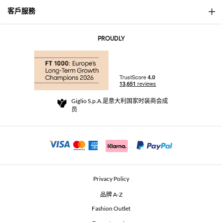
客戶服務
About
联系我们
AI Disclaimer
PROUDLY
常见问题
订单
实体精品店
支付
配送政策
Community Store
退货与退款
Giglio S.p.A.是意大利国家时装商会成
销售条款与条件
员
For a safe shopping experience
加盟计划
Security Communication
Investors
Beauty Seekers VIP Club
Privacy Policy
GIGLIO Token
品牌 A-Z
Fashion Outlet
GIGLIO.COM x Vestiaire Collective