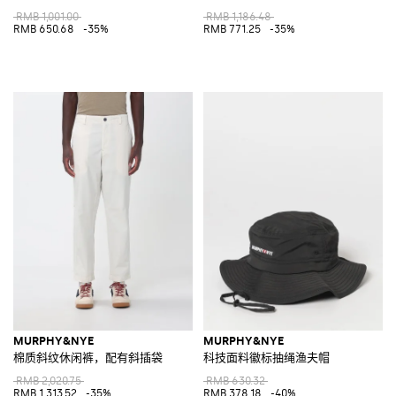
RMB 1,001.00
RMB 1,186.48
RMB 650.68
-35%
RMB 771.25
-35%
MURPHY&NYE
MURPHY&NYE
棉质斜纹休闲裤，配有斜插袋
科技面料徽标抽绳渔夫帽
RMB 2,020.75
RMB 630.32
RMB 1,313.52
-35%
RMB 378.18
-40%