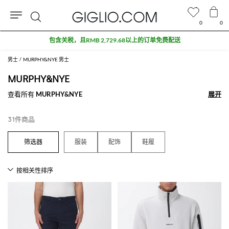
0
0
搜
包含关税，且RMB 2,729.68以上的订单免费配送
索
男士
MURPHY&NYE 男士
MURPHY&NYE
查看所有
MURPHY&NYE
展开
展开
31件商品
服装
配饰
鞋履