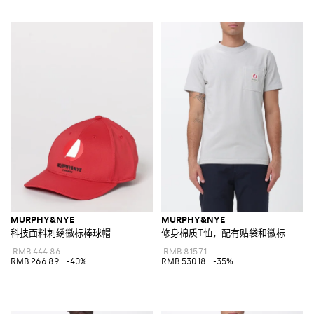
MURPHY&NYE
MURPHY&NYE
科技面料刺绣徽标棒球帽
修身棉质T恤，配有贴袋和徽标
RMB 444.86
RMB 815.71
RMB 266.89
-40%
RMB 530.18
-35%