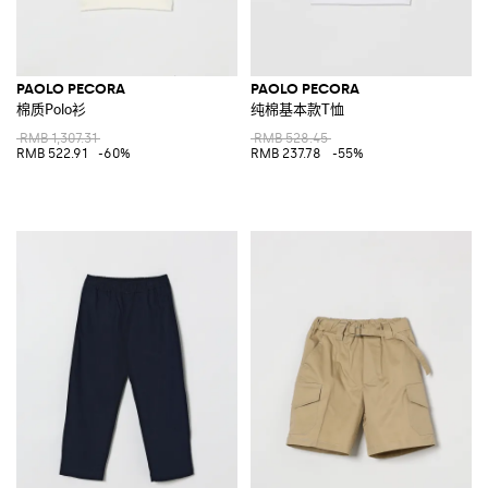
PAOLO PECORA
PAOLO PECORA
棉质Polo衫
纯棉基本款T恤
RMB 1,307.31
RMB 528.45
RMB 522.91
-60%
RMB 237.78
-55%