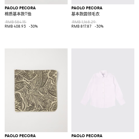
PAOLO PECORA
PAOLO PECORA
棉质基本款T恤
基本款圆领毛衣
RMB 584.15
RMB 1,168.29
RMB 408.93
-30%
RMB 817.87
-30%
PAOLO PECORA
PAOLO PECORA