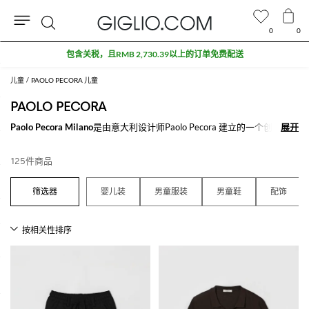
0
0
搜
奥特莱斯专区额外九折
索
儿童
PAOLO PECORA 儿童
PAOLO PECORA
Paolo Pecora Milano
是由意大利设计师Paolo Pecora 建立的一个创意和
展开
展开
具有创业精神的品牌，在一个完美的制度下已经成为一家专业生产针织品
的新兴品牌，极其注重服装的细节和合身度。 Paolo Pecora 系列转向了
125件商品
一个精致的男士独家设计：带有几何图案、彩色的针织衫和羊毛衫，夹克
和外套奢华的细节突出了Paolo Pecora男士服装的独特之处。
婴儿装
男童服装
男童鞋
配饰
查看所有
PAOLO PECORA