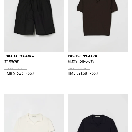
PAOLO PECORA
PAOLO PECORA
棉质短裤
纯棉针织Polo衫
RMB 1,140.44
RMB 1,159.00
RMB 513.23
-55%
RMB 521.58
-55%