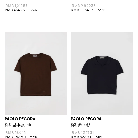
RMB 1,010.55
RMB 2,809.33
RMB 454.73
-55%
RMB 1,264.17
-55%
PAOLO PECORA
PAOLO PECORA
棉质基本款T恤
棉质Polo衫
RMB 584.15
RMB 1,307.31
RMB 262.90
-55%
RMB 522.91
-60%