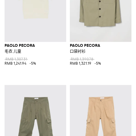
PAOLO PECORA
PAOLO PECORA
毛衣 儿童
口袋衬衫
RMB 1,307.31
RMB 1,390.78
RMB 1,241.94
-5%
RMB 1,321.19
-5%