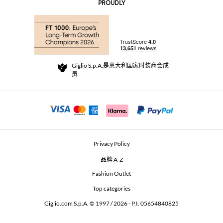
AI Disclaimer
PROUDLY
常见问题
订单
实体精品店
支付
配送政策
Community Store
退货与退款
Giglio S.p.A.是意大利国家时装商会成
销售条款与条件
员
For a safe shopping experience
加盟计划
Security Communication
Investors
Beauty Seekers VIP Club
Privacy Policy
GIGLIO Token
品牌 A-Z
Fashion Outlet
GIGLIO.COM x Vestiaire Collective
Top categories
Giglio.com S.p.A. © 1997 / 2026 - P.I. 05654840825
L'Edicola