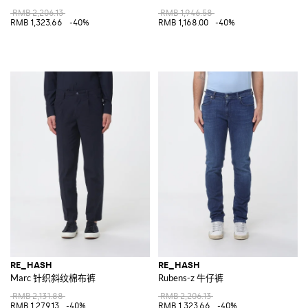
RMB 2,206.13
RMB 1,946.58
RMB 1,323.66
-40%
RMB 1,168.00
-40%
RE_HASH
RE_HASH
Marc 针织斜纹棉布裤
Rubens-z 牛仔裤
RMB 2,131.88
RMB 2,206.13
RMB 1,279.13
-40%
RMB 1,323.66
-40%