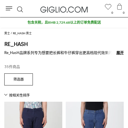
0
0
搜
索
男士
RE_HASH 男士
RE_HASH
Re_HasH品牌系列专为想要把长裤和牛仔裤穿出更高档现代效果的男人们
展开
展开
和女人们。 由于Re_HasH裤装的优秀的制造工艺和卓越的穿着体验，这
个品牌系列征服了现代男士和女士，那些热爱有风格的穿着但又不忽视细
35件商品
节和品质的人们。 探索我们的Re_HasH牛仔裤和长裤的男士和女士系
列，选择你最爱的款式并购买满500€免费配送就在Giglio.com。
查看所有
RE-HASH