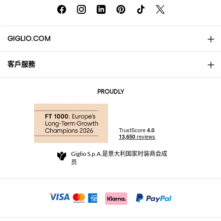
GIGLIO.COM
客戶服務
About
联系我们
AI Disclaimer
PROUDLY
常见问题
订单
实体精品店
支付
配送政策
Community Store
退货与退款
Giglio S.p.A.是意大利国家时装商会成
销售条款与条件
员
For a safe shopping experience
加盟计划
Security Communication
Investors
Beauty Seekers VIP Club