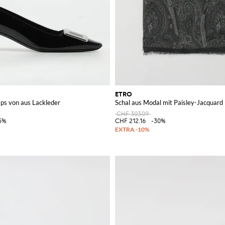
ETRO
mps von aus Lackleder
Schal aus Modal mit Paisley-Jacquard
CHF 303.09
5%
CHF 212.16
-30%