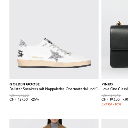
GOLDEN GOOSE
PINKO
Ballstar Sneakers mit Nappaleder-Obermaterial und Glitterstern
Love One Classi
CHF 570.00
CHF 276.18
CHF 427.50
-25%
CHF 193.33
-3