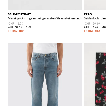
SELF-PORTRAIT
ETRO
Messing-Ohrringe mit eingefassten Strasssteinen und synthetischen Per
Seidenfoulard mi
CHF 112.34
CHF 139.89
CHF 78.64
-30%
CHF 83.93
-40