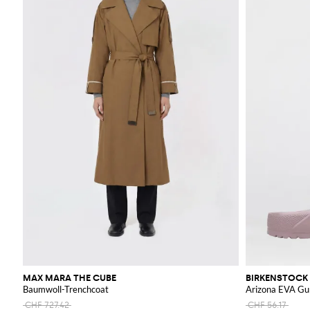
MAX MARA THE CUBE
BIRKENSTOCK
Baumwoll-Trenchcoat
Arizona EVA G
CHF 727.42
CHF 56.17