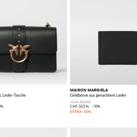
MAISON MARGIELA
c Leder-Tasche
Geldbörse aus genarbtem Leder
CHF 359.05
0%
CHF 323.14
-10%