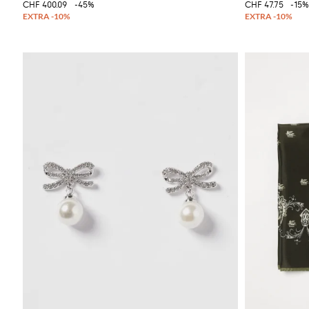
CHF 400.09
-45%
CHF 47.75
-15%