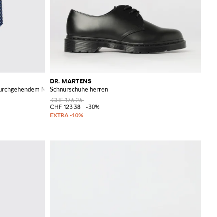
DR. MARTENS
t durchgehendem Monogrammmuster
Schnürschuhe herren
CHF 176.26
CHF 123.38
-30%