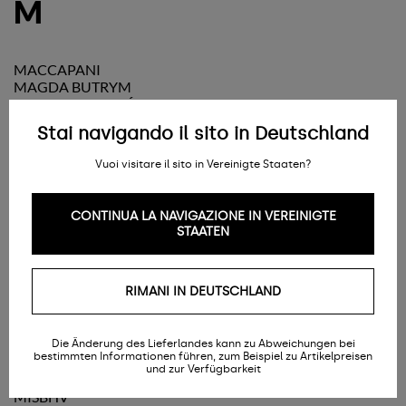
M
MACCAPANI
MAGDA BUTRYM
MAISON KITSUNÉ
MAISON MARGIELA
Stai navigando il sito in Deutschland
MAISON MICHEL
MANEBI
Vuoi visitare il sito in Vereinigte Staaten?
MANU ATELIER
MARC JACOBS
MARGE SHERWOOD
CONTINUA LA NAVIGAZIONE IN VEREINIGTE
MARGESHERWOOD
STAATEN
MARNI
MARSÈLL
MAX&CO. KID
RIMANI IN DEUTSCHLAND
MAX MARA
MC2 SAINT BARTH
MCM
MCQUEEN
Die Änderung des Lieferlandes kann zu Abweichungen bei
bestimmten Informationen führen, zum Beispiel zu Artikelpreisen
MELISSA X DIESEL
und zur Verfügbarkeit
MICHAEL KORS
MISBHV