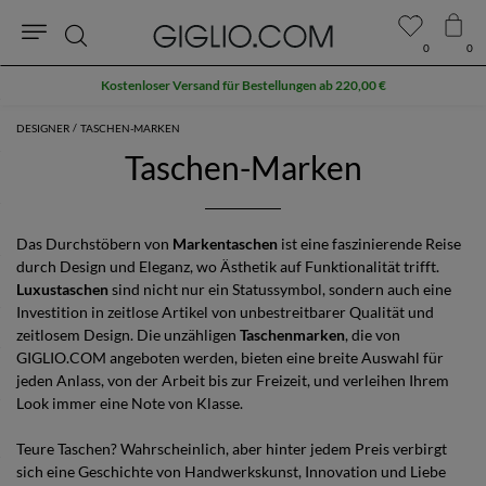
0
0
Suche
Kostenloser Versand für Bestellungen ab 220,00 €
DESIGNER
TASCHEN-MARKEN
Taschen-Marken
Das Durchstöbern von
Markentaschen
ist eine faszinierende Reise
durch Design und Eleganz, wo Ästhetik auf Funktionalität trifft.
Luxustaschen
sind nicht nur ein Statussymbol, sondern auch eine
Investition in zeitlose Artikel von unbestreitbarer Qualität und
zeitlosem Design. Die unzähligen
Taschenmarken
, die von
GIGLIO.COM angeboten werden, bieten eine breite Auswahl für
jeden Anlass, von der Arbeit bis zur Freizeit, und verleihen Ihrem
Look immer eine Note von Klasse.
Teure Taschen? Wahrscheinlich, aber hinter jedem Preis verbirgt
sich eine Geschichte von Handwerkskunst, Innovation und Liebe