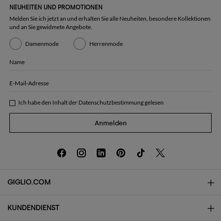
NEUHEITEN UND PROMOTIONEN
Melden Sie ich jetzt an und erhalten Sie alle Neuheiten, besondere Kollektionen
und an Sie gewidmete Angebote.
Damenmode
Herrenmode
Name
E-Mail-Adresse
Ich habe den Inhalt der
Datenschutzbestimmung
gelesen
Anmelden
GIGLIO.COM
KUNDENDIENST
Über uns