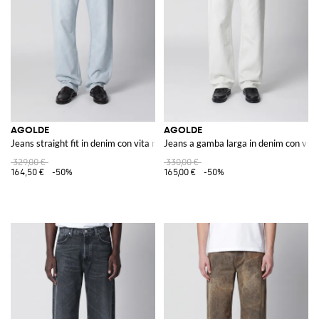
AGOLDE
AGOLDE
Jeans straight fit in denim con vita media e design a cinque tasche
Jeans a gamba larga in denim con vita
329,00 €
330,00 €
164,50 €
-50%
165,00 €
-50%