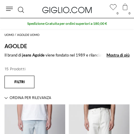
0
0
Cerca
Spedizione Gratuita per ordini superiori a 180,00 €
UOMO
AGOLDE UOMO
AGOLDE
Il brand di
jeans Agolde
viene fondato nel 1989 e rilanciato nel 2014 con
Mostra di più
Mostra di più
una nuova allure vintage e urban. A tratti retrò, a tratti moderno, il design
dei
jeans Agolde
per uomo e per donna si sposa perfettamente con delle
15 Prodotti
sneakers firmate
per un look comfy, e con un paio di
tacchi cult
per un
look minimal chic perfetto per ogni occasione.
Vedi tutto
AGOLDE