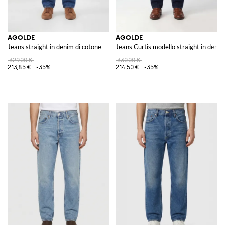
AGOLDE
AGOLDE
Jeans straight in denim di cotone
Jeans Curtis modello straight in denim
329,00 €
330,00 €
213,85 €
-35%
214,50 €
-35%