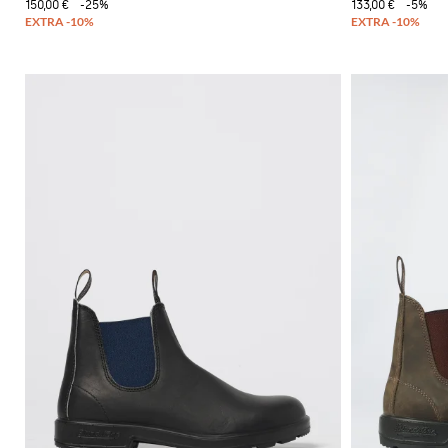
150,00 €
-25%
133,00 €
-5%