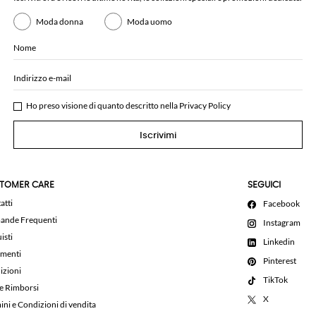
Moda donna
Moda uomo
Nome
Indirizzo e-mail
Ho preso visione di quanto descritto nella
Privacy Policy
Iscrivimi
TOMER CARE
SEGUICI
atti
Facebook
nde Frequenti
Instagram
isti
Linkedin
menti
Pinterest
izioni
TikTok
 e Rimborsi
X
ini e Condizioni di vendita