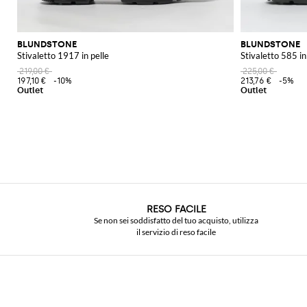
BLUNDSTONE
BLUNDSTONE
Stivaletto 1917 in pelle
Stivaletto 585 in 
219,00 €
225,00 €
197,10 €
-10%
213,76 €
-5%
RESO FACILE
Se non sei soddisfatto del tuo acquisto, utilizza
il servizio di reso facile