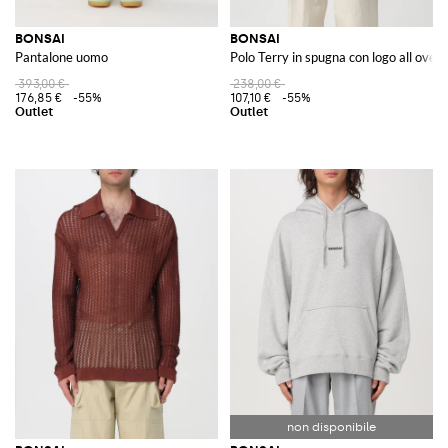
BONSAI
BONSAI
Pantalone uomo
Polo Terry in spugna con logo all over
393,00 €
238,00 €
176,85 €
-55%
107,10 €
-55%