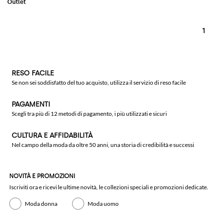
1
RESO FACILE
Se non sei soddisfatto del tuo acquisto, utilizza il servizio di reso facile
PAGAMENTI
Scegli tra più di 12 metodi di pagamento, i più utilizzati e sicuri
CULTURA E AFFIDABILITÀ
Nel campo della moda da oltre 50 anni, una storia di credibilità e successi
NOVITÀ E PROMOZIONI
Iscriviti ora e ricevi le ultime novità, le collezioni speciali e promozioni dedicate.
Moda donna
Moda uomo