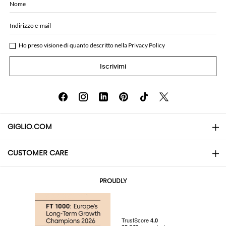
Nome
Indirizzo e-mail
Ho preso visione di quanto descritto nella
Privacy Policy
Iscrivimi
GIGLIO.COM
CUSTOMER CARE
About
Contatti
AI Disclaimer
PROUDLY
Domande Frequenti
Acquisti
Le Boutique
Pagamenti
Spedizioni