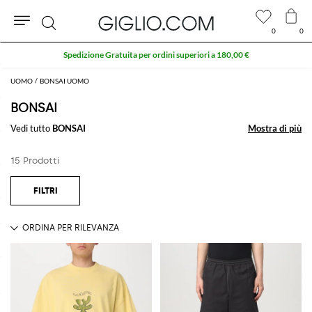
0
0
Cerca
Spedizione Gratuita per ordini superiori a 180,00 €
UOMO
BONSAI UOMO
BONSAI
Vedi tutto
BONSAI
Mostra di più
Mostra di più
15 Prodotti