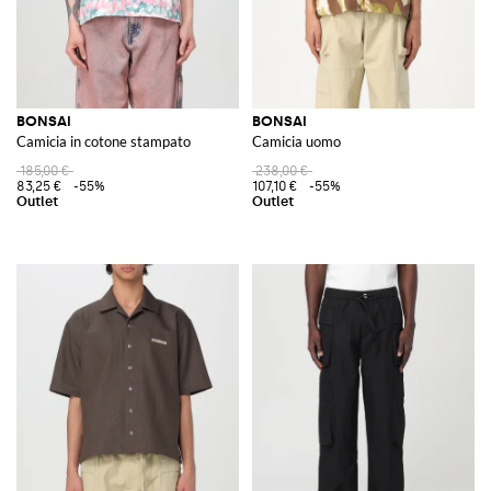
BONSAI
BONSAI
Camicia in cotone stampato
Camicia uomo
185,00 €
238,00 €
83,25 €
-55%
107,10 €
-55%