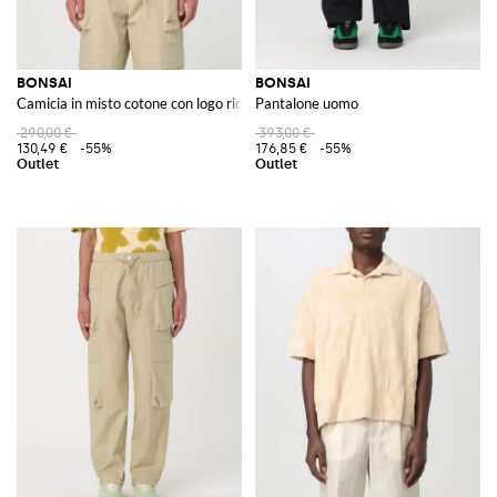
BONSAI
BONSAI
Camicia in misto cotone con logo ricamato
Pantalone uomo
290,00 €
393,00 €
130,49 €
-55%
176,85 €
-55%