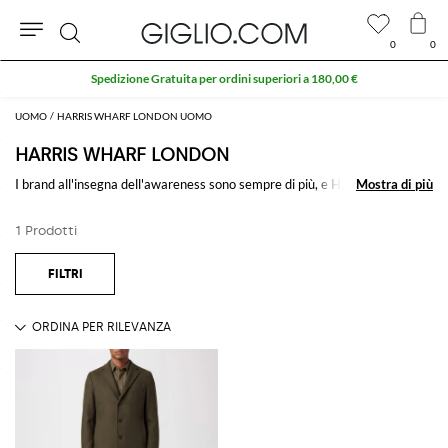
0
0
Cerca
Spedizione Gratuita per ordini superiori a 180,00 €
UOMO
HARRIS WHARF LONDON UOMO
HARRIS WHARF LONDON
I brand all'insegna dell'awareness sono sempre di più, e
Harris Wharf
Mostra di più
Mostra di più
London
è tra questi: collezioni dallo stile giovane di capispalla come
cappotti da donna
e
trench eleganti
, realizzate con tessuti Made in Italy
1 Prodotti
per creare degli outfit dinamici e sofisticati.
Vedi tutto
HARRIS WHARF LONDON