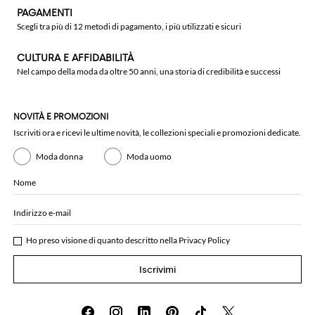
PAGAMENTI
Scegli tra più di 12 metodi di pagamento, i più utilizzati e sicuri
CULTURA E AFFIDABILITÀ
Nel campo della moda da oltre 50 anni, una storia di credibilità e successi
NOVITÀ E PROMOZIONI
Iscriviti ora e ricevi le ultime novità, le collezioni speciali e promozioni dedicate.
Moda donna
Moda uomo
Nome
Indirizzo e-mail
Ho preso visione di quanto descritto nella
Privacy Policy
Iscrivimi