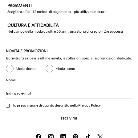
PAGAMENTI
Scegli tra più di 12 metodi di pagamento, i più utilizzati e sicuri
CULTURA E AFFIDABILITÀ
Nel campo della moda da oltre 50 anni, una storia di credibilità e successi
NOVITÀ E PROMOZIONI
Iscriviti ora e ricevi le ultime novità, le collezioni speciali e promozioni dedicate.
Moda donna
Moda uomo
Nome
Indirizzo e-mail
Ho preso visione di quanto descritto nella
Privacy Policy
Iscrivimi