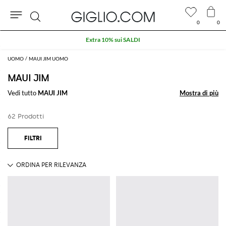
0
0
Cerca
Extra 10% sui SALDI
UOMO
MAUI JIM UOMO
MAUI JIM
Vedi tutto
MAUI JIM
Mostra di più
Mostra di più
62 Prodotti