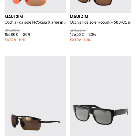
MAUI JIM
MAUI JIM
Occhiali da sole Ho'okipa Xlarge in acetato
Occhiali da sole Hoopili H683-01 in a
195,00 €
245,00 €
156,00 €
-20%
196,00 €
-20%