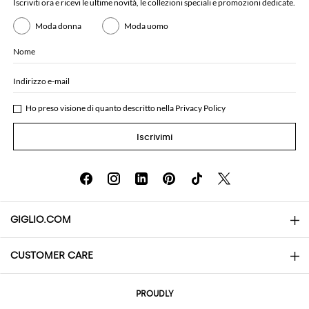
Iscriviti ora e ricevi le ultime novità, le collezioni speciali e promozioni dedicate.
Moda donna
Moda uomo
Nome
Indirizzo e-mail
Ho preso visione di quanto descritto nella
Privacy Policy
Iscrivimi
GIGLIO.COM
CUSTOMER CARE
About
Contatti
AI Disclaimer
PROUDLY
Domande Frequenti