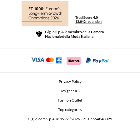
Acquisti
Le Boutique
Pagamenti
Spedizioni
Community Store
Resi e Rimborsi
Giglio S.p.A. è membro della
Camera
Termini e Condizioni di vendita
Nazionale della Moda Italiana
Per uno shopping sicuro
Affiliazione
Comunicazione di sicurezza
Investitori
Beauty Seekers VIP Club
Privacy Policy
GIGLIO Token
Designer A-Z
Fashion Outlet
GIGLIO.COM x Vestiaire Collective
Top categories
Giglio.com S.p.A. © 1997 / 2026 - P.I. 05654840825
L'Edicola
Dichiarazione di accessibilità