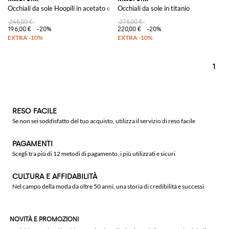
Occhiali da sole Hoopili in acetato e nylon
Occhiali da sole in titanio
245,00 €
275,00 €
196,00 €
-20%
220,00 €
-20%
1
RESO FACILE
Se non sei soddisfatto del tuo acquisto, utilizza il servizio di reso facile
PAGAMENTI
Scegli tra più di 12 metodi di pagamento, i più utilizzati e sicuri
CULTURA E AFFIDABILITÀ
Nel campo della moda da oltre 50 anni, una storia di credibilità e successi
NOVITÀ E PROMOZIONI