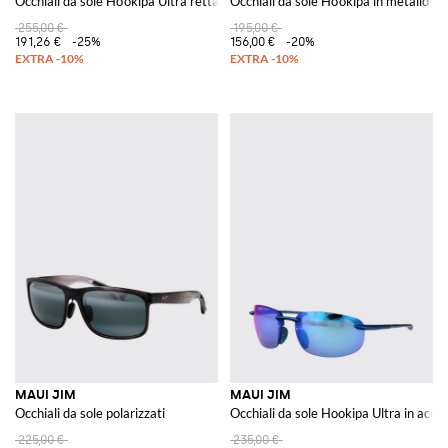
Occhiali da sole Ho'okipa Ultra rettangolari modello aviatore in metallo
Occhiali da sole Ho'okipa in metallo
255,00 €
195,00 €
191,26 €
-25%
156,00 €
-20%
MAUI JIM
MAUI JIM
Occhiali da sole polarizzati
Occhiali da sole Hookipa Ultra in acet
225,00 €
235,00 €