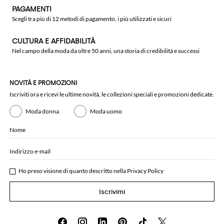
PAGAMENTI
Scegli tra più di 12 metodi di pagamento, i più utilizzati e sicuri
CULTURA E AFFIDABILITÀ
Nel campo della moda da oltre 50 anni, una storia di credibilità e successi
NOVITÀ E PROMOZIONI
Iscriviti ora e ricevi le ultime novità, le collezioni speciali e promozioni dedicate.
Moda donna
Moda uomo
Nome
Indirizzo e-mail
Ho preso visione di quanto descritto nella
Privacy Policy
Iscrivimi