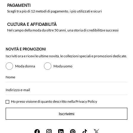
PAGAMENTI
Scegli tra più di 12 metodi di pagamento, i più utilizzati e sicuri
CULTURA E AFFIDABILITÀ
Nel campo della moda da oltre 50 anni, una storia di credibilità e successi
NOVITÀ E PROMOZIONI
Iscriviti ora e ricevi le ultime novità, le collezioni speciali e promozioni dedicate.
Moda donna
Moda uomo
Nome
Indirizzo e-mail
Ho preso visione di quanto descritto nella
Privacy Policy
Iscrivimi