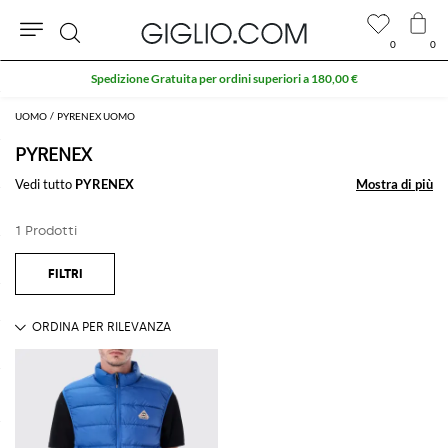
0
0
Cerca
Spedizione Gratuita per ordini superiori a 180,00 €
UOMO
PYRENEX UOMO
PYRENEX
Vedi tutto
PYRENEX
Mostra di più
Mostra di più
1 Prodotti