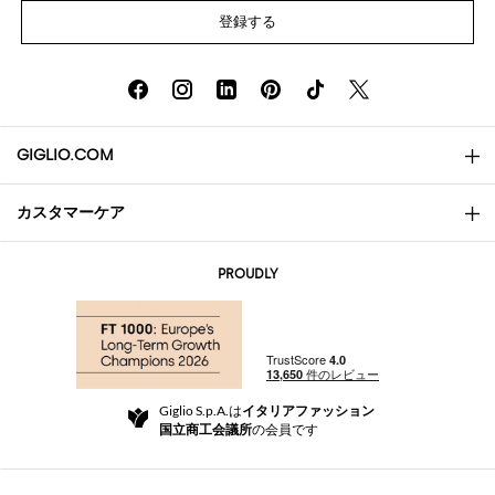
登録する
GIGLIO.COM
カスタマーケア
会社概要
お問い合わせ先
AI Disclaimer
PROUDLY
よくあるご質問
注文
ブティック
お支払い
配送
Community Store
返品と返金
Giglio S.p.A.は
イタリアファッション
ご利用規約
国立商工会議所
の会員です
For a safe shopping experience
アフィリエイトプログラム
Security Communication