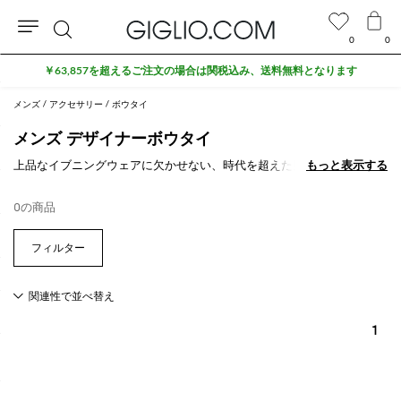
0
0
検
￥63,857を超えるご注文の場合は関税込み、送料無料となります
索
メンズ
アクセサリー
ボウタイ
メンズ デザイナーボウタイ
上品なイブニングウェアに欠かせない、時代を超えた男性のマストアイ
もっと表示する
もっと表示する
テムが
蝶ネクタイ
です。最近では、シャツやカーディガンとともに、オ
リジナルのデイリーウェアに合わせることも珍しくなくなりました。
0の商品
1