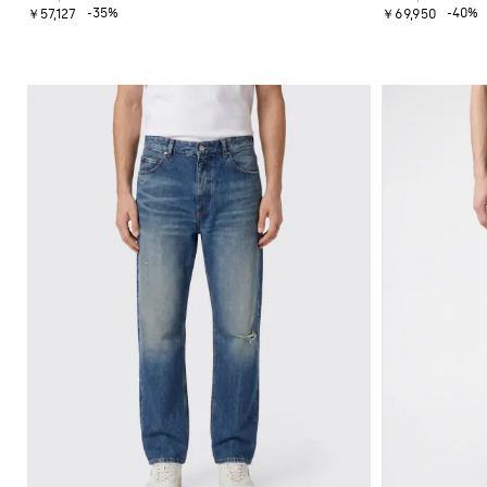
-35%
-40%
￥57,127
￥69,950