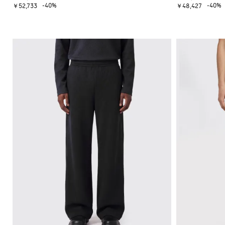
ュ
シ
ズ
-40%
-40%
ベ
￥52,733
￥48,427
ッ
トレ
ー
グ
ル
ス
ク
ンチ
ズ
ネ
バ
ウ
ス
コー
チ
ス
ッ
ェ
カ
ト・
ャ
ニ
グ
ッ
ー
レイ
ー
ー
ト
フ
ンコ
バ
ア
カ
シ
ート
ッ
ウ
ー
ャ
ク
タ
ツ
ブ
パ
ー
ー
ッ
ウ
ツ
ク
ェ
ア
バ
ッ
こ
グ
だ
わ
り
シ
ャ
ツ
ニ
ッ
ト