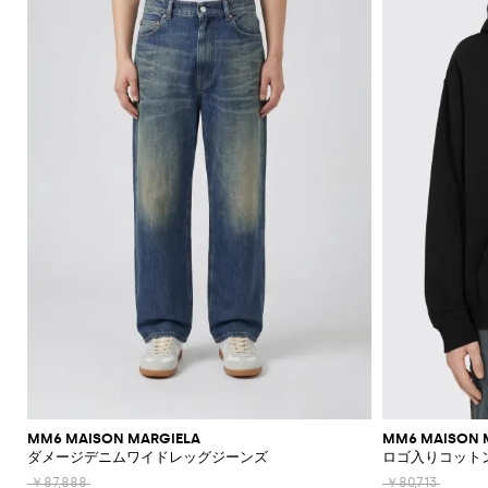
機
ャ
ッ
ァ
ラ
ッ
Acne
Acne
Emporio
Adidas
Carhartt
Marni
ザ
ョ
ド
ス
ツ
ュ
Jeans
て
て
て
て
て
表
Brunello
的
ッ
Studios
Studios
Armani
WIP
Emporio
Couture
ー
ル
リ
メ
エ
Asics
New
表
表
表
表
表
示
セ
な
ト
Armani
能
ツ
グ
ー
ス
ト
Adidas
Barbour
ダ
Jacquemus
ー
ケ
Emporio
Balance
リ
Cucinelli
示
示
示
示
示
シ
Autry
ー
仕
エ
Adidas
Jw
Armani
ー
ユ
ー
ー
Barbour
Carhartt
JW
Off-
SHOP
SHOP
SHOP
SHOP
SHOP
SHOP
SHOP
ャ
タ
立
リ
Anderson
Alexander
Balmain
Bottega
Alexander
Birkenstock
Balenciaga
Ferragamo
Alexander
バ
ス
WIP
Anderson
Golden
White
NOW
NOW
NOW
NOW
NOW
NOW
NOW
ツ
ロ
ー
ソ
て
McQueen
Belstaff
Veneta
McQueen
ア
McQueen
Loewe
Burberry
Golden
Bottega
Gucci
ッ
Goose
ー
ベ
ッ
Diesel
Marni
Our
コ
コ
Balmain
C.P.
Burberry
Bottega
Goose
Veneta
モ
ア
グ
Brunello
Maison
Etro
Loewe
Jacquemus
Legacy
フ
ル
ク
Company
Dsquared2
Rains
Veneta
ー
ー
ダ
パ
Cucinelli
Margiela
Bottega
Etro
Hogan
Burberry
ブ
ァ
ト
ス
Fendi
Maison
New
Polo
ト
ト
ン
Veneta
Carhartt
Emporio
The
Dolce &
レ
Diesel
New
Fendi
Marni
Fendi
Margiela
リ
ー
Era
Ralph
Saint
帽
キ
ヘ
WIP
Armani
North
Gabbana
ル
ス
パ
Balance
Brunello
ー
Lauren
Dolce &
Laurent
Jil
New
Gucci
Saint
Face
サ
子
Off-
ー
リ
Cucinelli
Diesel
イ
JW
Ferragamo
ン
バ
フ
Gabbana
Nike
Sander
Balance
Laurent
White
Stone
ン
ホ
テ
Thom
Ferragamo
Anderson
ム
サ
ツ
ッ
Burberry
Hugo
ケ
Gucci
Island
Ferragamo
Salomon
Browne
Saint
ダ
Nike
Thom
ル
ー
Palm
ウ
ン
Saint
Mm6
グ
ー
ポ
Dolce &
Jacquemus
Laurent
Maison
Browne
ル
ダ
Angels
Tommy
ジ
Gucci
Valentino
Salomon
Laurent
ェ
グ
Maison
ス
ロ
Gabbana
Margiela
シ
Hilfiger
ー
JW
Valentino
Valentino
Margiela
The
ア
ミ
ラ
ハ
Versace
Tom
シ
ュ
ウ
Etro
Anderson
Garavani
Saint
North
Nike
ュ
ス
ボ
Ford
Versace
イ
Our
ジ
ャ
Zegna
Laurent
ー
エ
Face
Fendi
MM6
Gucci
ー
ウ
テ
Legacy
Valentino
Zegna
ャ
財
ツ
ズ
ス
Dolce &
Maison
Tod's
ル
Versace
タ
ク
Garavani
ケ
Polo
布
Gabbana
ト
Margiela
Tシ
Jeans
ア
イ
ス
Valentino
Ralph
ッ
ブ
Versace
ポ
ス
ャ
Couture
Gucci
ク
Garavani
ニ
Lauren
ト
ロ
ウ
ー
カ
ツ・
セ
ー
ー
ォ
Stone
チ
ジ
ー
タン
サ
MM6 MAISON MARGIELA
MM6 MAISON 
カ
Island
グ
ッ
ー
フ
クト
ダメージデニムワイドレッグジーンズ
ロゴ入りコット
リ
ト
ー
シ
チ
ン
ップ
ー
ラ
ネ
￥87,888
￥80,713