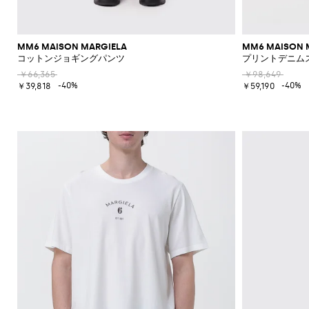
の
必
須
ア
MM6 MAISON MARGIELA
MM6 MAISON 
イ
コットンジョギングパンツ
プリントデニム
テ
￥66,365
￥98,649
ム
-40%
-40%
￥39,818
￥59,190