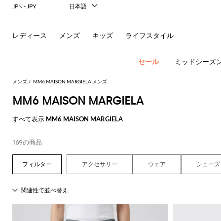
JPN - JPY
日本語
Italiano
English
レディース
メンズ
キッズ
ライフスタイル
Français
Deutsch
Español
セール
ミッドシーズ
中文
한국어
メンズ
MM6 MAISON MARGIELA メンズ
Русский
MM6 MAISON MARGIELA
すべて表示
MM6 MAISON MARGIELA
ア
169の商品
す
す
す
す
す
す
べ
べ
べ
べ
べ
ポ
ロ
サ
ウ
べ
て
て
て
て
て
アクセサリー
ウェア
シューズ
す
す
す
す
す
て
の
の
の
の
表
New In
べ
べ
べ
べ
べ
ロ
ー
ン
ト
の
衣
バ
靴
付
示
Men's
て
て
て
て
て
ア
類
ッ
属
エ
Dsquared2
New
Fashion
す
表
表
表
表
表
ウ
グ
品
新
シ
バ
フ
グ
レ
Balance
ブ
ス
ス
す
す
す
す
す
Etro
べ
現
示
示
示
示
示
ト
レ
シ
パ
コ
ー
ジ
Versace
べ
べ
べ
べ
べ
て
代
Fay
レ