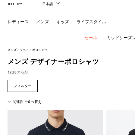
JPN - JPY
日本語
Italiano
English
レディース
メンズ
キッズ
ライフスタイル
Français
Deutsch
Español
セール
ミッドシーズ
中文
한국어
メンズ
ウェア
ポロシャツ
Русский
メンズ デザイナーポロシャツ
1839の商品
ア
す
す
す
す
す
す
べ
べ
べ
べ
べ
ポ
ロ
サ
ウ
べ
て
て
て
て
て
す
す
す
す
す
て
の
の
の
の
表
New In
べ
べ
べ
べ
べ
ロ
ー
ン
ト
の
衣
バ
靴
付
示
Men's
て
て
て
て
て
ア
類
ッ
属
エ
Dsquared2
New
Fashion
す
表
表
表
表
表
ウ
グ
品
新
シ
バ
フ
グ
レ
Balance
ブ
ス
ス
す
す
す
す
す
Etro
べ
現
示
示
示
示
示
ト
レ
シ
パ
コ
ー
ジ
Versace
べ
べ
べ
べ
べ
て
代
Fay
レ