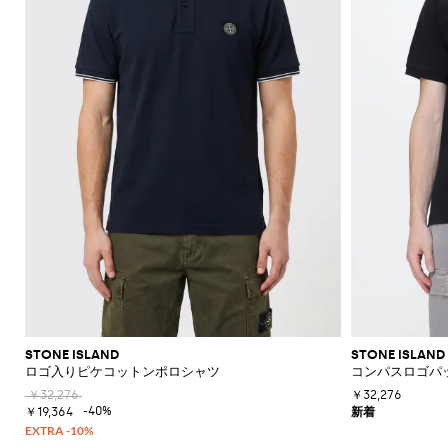
機
ャ
ッ
ァ
ラ
ッ
Acne
Acne
Emporio
Adidas
Carhartt
Marni
ザ
ョ
ド
ス
ツ
ュ
Jeans
て
て
て
て
て
表
Brunello
的
ッ
Studios
Studios
Armani
WIP
Emporio
Couture
ー
ル
リ
メ
エ
Asics
New
表
表
表
表
表
示
セ
な
ト
Armani
能
ツ
グ
ー
ス
ト
Adidas
Barbour
ダ
Jacquemus
ー
ケ
Emporio
Balance
リ
Cucinelli
示
示
示
示
示
シ
Autry
ー
仕
エ
Adidas
Jw
Armani
ー
ユ
ー
ー
Barbour
Carhartt
JW
Off-
SHOP
SHOP
SHOP
SHOP
SHOP
SHOP
SHOP
ャ
タ
立
リ
Anderson
Alexander
Balmain
Bottega
Alexander
Birkenstock
Balenciaga
Ferragamo
Alexander
バ
ス
WIP
Anderson
Golden
White
NOW
NOW
NOW
NOW
NOW
NOW
NOW
ツ
ロ
ー
ソ
て
McQueen
Belstaff
Veneta
McQueen
ア
McQueen
Loewe
Burberry
Golden
Bottega
Gucci
ッ
Goose
ー
ベ
ッ
Diesel
Marni
Our
コ
コ
Balmain
C.P.
Burberry
Bottega
Goose
Veneta
モ
ア
グ
Brunello
Maison
Etro
Loewe
Jacquemus
Legacy
フ
ル
ク
Company
Dsquared2
Rains
Veneta
ー
ー
ダ
パ
Cucinelli
Margiela
Bottega
Etro
Hogan
Burberry
ブ
ァ
ト
ス
Fendi
Maison
New
Polo
ト
ト
ン
Veneta
Carhartt
Emporio
The
Dolce &
レ
Diesel
New
Fendi
Marni
Fendi
Margiela
リ
ー
Era
Ralph
Saint
帽
キ
ヘ
WIP
Armani
North
Gabbana
ル
ス
パ
Balance
Brunello
ー
Lauren
Dolce &
Laurent
Jil
New
Gucci
Saint
Face
サ
子
Off-
ー
リ
Cucinelli
Diesel
イ
JW
Ferragamo
ン
バ
フ
Gabbana
Nike
Sander
Balance
Laurent
White
Stone
ン
ホ
テ
Thom
Ferragamo
Anderson
ム
サ
ツ
ッ
Burberry
Hugo
ケ
Gucci
Island
Ferragamo
Salomon
Browne
Saint
ダ
Nike
Thom
ル
ー
Palm
ウ
ン
Saint
Mm6
グ
ー
ポ
Dolce &
Jacquemus
Laurent
Maison
Browne
ル
ダ
Angels
Tommy
ジ
Gucci
Valentino
Salomon
Laurent
ェ
グ
Maison
ス
ロ
Gabbana
Margiela
シ
Hilfiger
ー
JW
Valentino
Valentino
Margiela
The
ア
ミ
ラ
ハ
Versace
Tom
シ
ュ
ウ
Etro
Anderson
Garavani
Saint
North
Nike
ュ
ス
ボ
Ford
Versace
イ
Our
ジ
ャ
Zegna
Laurent
ー
エ
Face
Fendi
MM6
Gucci
ー
ウ
テ
Legacy
Valentino
Zegna
ャ
財
ツ
ズ
ス
Dolce &
Maison
Tod's
ル
Versace
タ
ク
Garavani
ケ
Polo
布
Gabbana
ト
Margiela
Tシ
Jeans
ア
イ
ス
Valentino
Ralph
ッ
ブ
STONE ISLAND
STONE ISLAND
Versace
ポ
ス
ャ
Couture
Gucci
ク
Garavani
ニ
Lauren
ロゴ入りピケコットンポロシャツ
コンパスロゴパッ
ト
ロ
ウ
ー
カ
ツ・
セ
ー
ー
ォ
Stone
￥32,276
￥32,276
チ
ジ
ー
タン
サ
カ
Island
グ
ッ
-40%
￥19,364
ー
フ
クト
リ
ト
ー
シ
チ
ン
ップ
ー
ラ
ネ