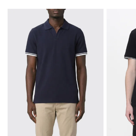
ュ
シ
ズ
ベ
ッ
トレ
ー
グ
ル
ス
ク
ンチ
ズ
ネ
バ
ウ
ス
コー
チ
ス
ッ
ェ
カ
ト・
ャ
ニ
グ
ッ
ー
レイ
ー
ー
ト
フ
ンコ
バ
ア
カ
シ
ート
ッ
ウ
ー
ャ
ク
タ
ツ
ブ
パ
ー
ー
ッ
ウ
ツ
ク
ェ
ア
バ
ッ
こ
グ
だ
わ
り
シ
ャ
ツ
ニ
ッ
ト