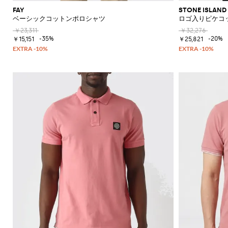
の
FAY
STONE ISLAND
必
ベーシックコットンポロシャツ
ロゴ入りピケコ
須
￥23,311
￥32,276
ア
-35%
-20%
￥15,151
￥25,821
イ
テ
ム