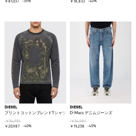
-35%
-40%
￥81,037
￥18,833
DIESEL
DIESEL
プリントコットンブレンドTシャツ
D-Macs デニムジーンズ
￥34,981
￥34,981
-40%
-45%
￥20,987
￥19,238