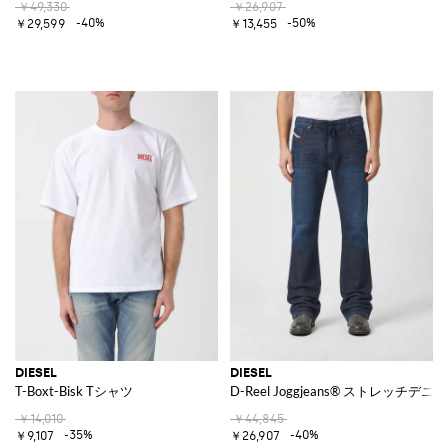
￥49,330
￥26,907
-40%
-50%
￥29,599
￥13,455
DIESEL
DIESEL
T-Boxt-Bisk Tシャツ
D-Reel Joggjeans® ストレッチデ
￥14,010
￥44,845
-35%
-40%
￥9,107
￥26,907