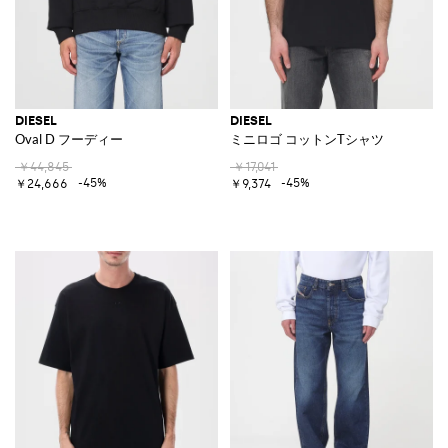
DIESEL
DIESEL
Oval D フーディー
ミニロゴ コットンTシャツ
￥44,845
￥17,041
-45%
-45%
￥24,666
￥9,374