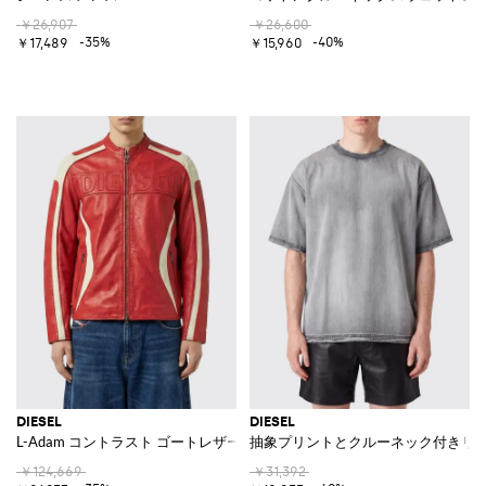
￥26,907
￥26,600
-35%
-40%
￥17,489
￥15,960
DIESEL
DIESEL
L-Adam コントラスト ゴートレザー バイカージャケット
抽象プリントとクルーネック付きリ
￥124,669
￥31,392