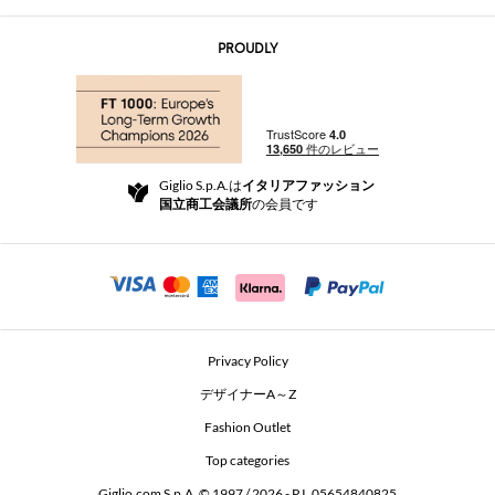
お問い合わせ先
AI Disclaimer
PROUDLY
よくあるご質問
注文
ブティック
お支払い
配送
Community Store
返品と返金
Giglio S.p.A.は
イタリアファッション
ご利用規約
国立商工会議所
の会員です
For a safe shopping experience
アフィリエイトプログラム
Security Communication
Investors
Beauty Seekers VIP Club
Privacy Policy
GIGLIO Token
デザイナーA～Z
Fashion Outlet
GIGLIO.COM x Vestiaire Collective
Top categories
Giglio.com S.p.A. © 1997 / 2026 - P.I. 05654840825