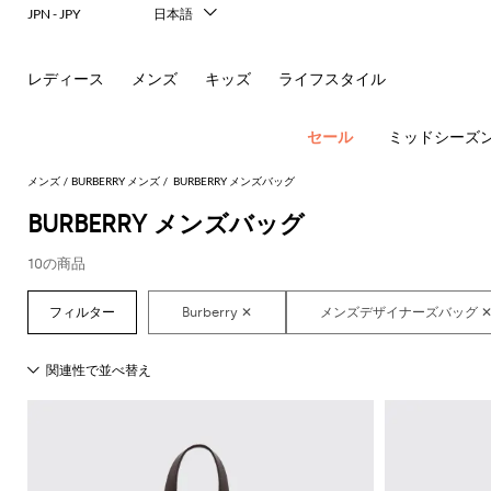
JPN - JPY
日本語
Italiano
English
レディース
メンズ
キッズ
ライフスタイル
Français
Deutsch
Español
セール
ミッドシーズ
中文
한국어
メンズ
BURBERRY メンズ
BURBERRY メンズバッグ
Русский
BURBERRY メンズバッグ
10の商品
ア
す
す
す
す
す
す
べ
べ
べ
べ
べ
ポ
ロ
サ
ウ
べ
て
て
て
て
て
す
す
す
す
す
て
の
の
の
の
表
New In
べ
べ
べ
べ
べ
ロ
ー
ン
ト
の
衣
バ
靴
付
示
Men's
て
て
て
て
て
ア
類
ッ
属
エ
Dsquared2
New
Fashion
す
表
表
表
表
表
ウ
グ
品
新
シ
バ
フ
グ
レ
Balance
ブ
ス
ス
す
す
す
す
す
Etro
べ
現
示
示
示
示
示
ト
レ
シ
パ
コ
ー
ジ
Versace
べ
べ
べ
べ
べ
て
代
Fay
レ