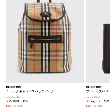
機
ャ
ッ
ァ
ラ
ッ
Acne
Acne
Emporio
Adidas
Carhartt
Marni
ザ
ョ
ド
ス
ツ
ュ
Jeans
て
て
て
て
て
表
Brunello
的
ッ
Studios
Studios
Armani
WIP
Emporio
Couture
ー
ル
リ
メ
エ
Asics
New
表
表
表
表
表
示
セ
な
ト
Armani
能
ツ
グ
ー
ス
ト
Adidas
Barbour
ダ
Jacquemus
ー
ケ
Emporio
Balance
リ
Cucinelli
示
示
示
示
示
シ
Autry
ー
仕
エ
Adidas
Jw
Armani
ー
ユ
ー
ー
Barbour
Carhartt
JW
Off-
SHOP
SHOP
SHOP
SHOP
SHOP
SHOP
SHOP
ャ
タ
立
リ
Anderson
Alexander
Balmain
Bottega
Alexander
Birkenstock
Balenciaga
Ferragamo
Alexander
バ
ス
WIP
Anderson
Golden
White
NOW
NOW
NOW
NOW
NOW
NOW
NOW
ツ
ロ
ー
ソ
て
McQueen
Belstaff
Veneta
McQueen
ア
McQueen
Loewe
Burberry
Golden
Bottega
Gucci
ッ
Goose
ー
ベ
ッ
Diesel
Marni
Our
コ
コ
Balmain
C.P.
Burberry
Bottega
Goose
Veneta
モ
ア
グ
Brunello
Maison
Etro
Loewe
Jacquemus
Legacy
フ
ル
ク
Company
Dsquared2
Rains
Veneta
ー
ー
ダ
パ
Cucinelli
Margiela
Bottega
Etro
Hogan
Burberry
ブ
ァ
ト
ス
Fendi
Maison
New
Polo
ト
ト
ン
Veneta
Carhartt
Emporio
The
Dolce &
レ
Diesel
New
Fendi
Marni
Fendi
Margiela
リ
ー
Era
Ralph
Saint
帽
キ
ヘ
WIP
Armani
North
Gabbana
ル
ス
パ
Balance
Brunello
ー
Lauren
Dolce &
Laurent
Jil
New
Gucci
Saint
Face
サ
子
Off-
ー
リ
Cucinelli
Diesel
イ
JW
Ferragamo
ン
バ
フ
Gabbana
Nike
Sander
Balance
Laurent
White
Stone
ン
ホ
テ
Thom
Ferragamo
Anderson
ム
サ
ツ
ッ
Burberry
Hugo
ケ
Gucci
Island
Ferragamo
Salomon
Browne
Saint
ダ
Nike
Thom
ル
ー
Palm
ウ
ン
Saint
Mm6
グ
ー
ポ
Dolce &
Jacquemus
Laurent
Maison
Browne
ル
ダ
Angels
Tommy
ジ
Gucci
Valentino
Salomon
Laurent
ェ
グ
Maison
ス
ロ
Gabbana
Margiela
シ
Hilfiger
ー
JW
Valentino
Valentino
Margiela
The
ア
ミ
ラ
ハ
Versace
Tom
シ
ュ
ウ
Etro
Anderson
Garavani
Saint
North
Nike
ュ
ス
ボ
Ford
Versace
イ
Our
ジ
ャ
Zegna
Laurent
ー
エ
Face
Fendi
MM6
Gucci
ー
ウ
テ
Legacy
Valentino
Zegna
ャ
財
ツ
ズ
ス
Dolce &
Maison
Tod's
ル
Versace
タ
ク
Garavani
ケ
Polo
布
Gabbana
ト
Margiela
Tシ
Jeans
ア
イ
ス
Valentino
Ralph
ッ
ブ
BURBERRY
BURBERRY
Versace
ポ
ス
ャ
Couture
Gucci
ク
Garavani
ニ
Lauren
チェックキャンバスバックパック
ブルームズベリ
ト
ロ
ウ
ー
カ
ツ・
セ
ー
ー
ォ
Stone
￥260,001
￥277,934
チ
ジ
ー
タン
サ
カ
Island
グ
ッ
-15%
-30%
￥221,001
￥194,553
ー
フ
クト
リ
ト
ー
シ
チ
ン
ップ
ー
ラ
ネ