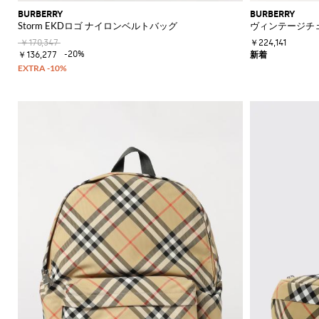
の
BURBERRY
BURBERRY
必
Storm EKDロゴ ナイロンベルトバッグ
ヴィンテージチェ
須
￥170,347
￥224,141
ア
-20%
￥136,277
イ
テ
ム