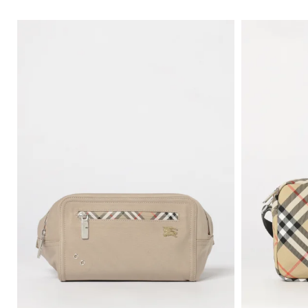
ュ
シ
ズ
ベ
ッ
トレ
ー
グ
ル
ス
ク
ンチ
ズ
ネ
バ
ウ
ス
コー
チ
ス
ッ
ェ
カ
ト・
ャ
ニ
グ
ッ
ー
レイ
ー
ー
ト
フ
ンコ
バ
ア
カ
シ
ート
ッ
ウ
ー
ャ
ク
タ
ツ
ブ
パ
ー
ー
ッ
ウ
ツ
ク
ェ
ア
バ
ッ
こ
グ
だ
わ
り
シ
ャ
ツ
ニ
ッ
ト