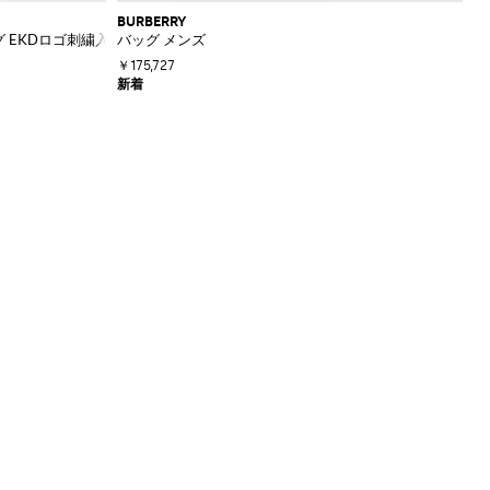
BURBERRY
 EKDロゴ刺繍入り
バッグ メンズ
￥175,727