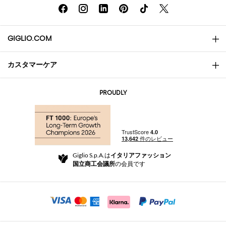
GIGLIO.COM
カスタマーケア
会社概要
お問い合わせ先
AI Disclaimer
PROUDLY
よくあるご質問
注文
ブティック
お支払い
配送
Community Store
返品と返金
Giglio S.p.A.は
イタリアファッション
ご利用規約
国立商工会議所
の会員です
For a safe shopping experience
アフィリエイトプログラム
Security Communication
Investors
Beauty Seekers VIP Club