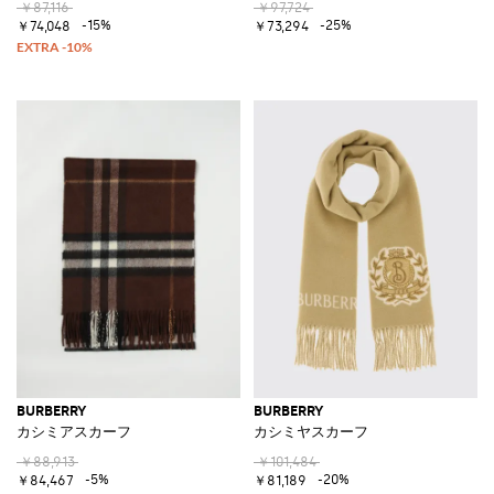
￥87,116
￥97,724
-15%
-25%
￥74,048
￥73,294
BURBERRY
BURBERRY
カシミアスカーフ
カシミヤスカーフ
￥88,913
￥101,484
-5%
-20%
￥84,467
￥81,189