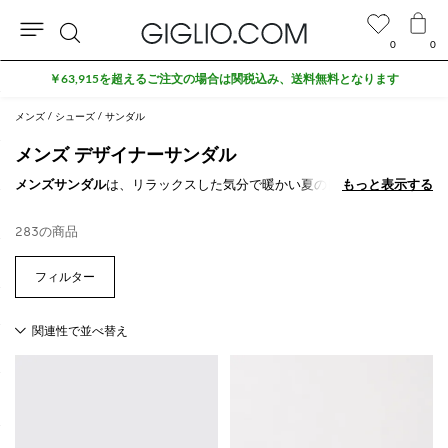
0
0
検
索
メンズ
シューズ
サンダル
メンズ デザイナーサンダル
メンズサンダル
は、リラックスした気分で暖かい夏の日に履くのに最適
もっと表示する
もっと表示する
なフットウェアです。レザーやゴム製のスライド、ビーチサンダル、グ
ラディエーターモデルなど、海でも街でも使えるイタリアと世界の一流
283の商品
ブランドによる多彩なバリエーションをご覧ください。
GIGLIO.COMで快適な履き心地とスタイルを両立させた
メンズサンダル
をお買い求めください。送料無料でお届けします。