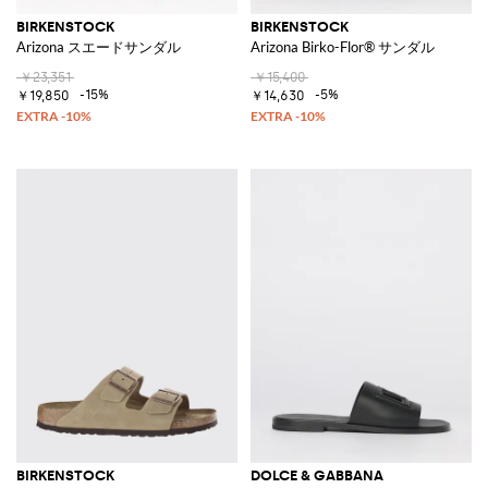
BIRKENSTOCK
BIRKENSTOCK
Arizona スエードサンダル
Arizona Birko-Flor® サンダル
￥23,351
￥15,400
-15%
-5%
￥19,850
￥14,630
BIRKENSTOCK
DOLCE & GABBANA