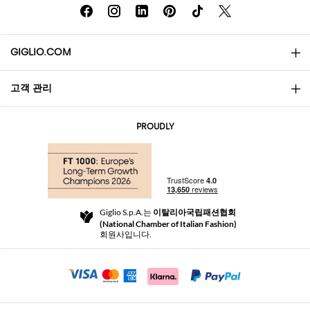
GIGLIO.COM
고객 관리
소개
문의
AI Disclaimer
PROUDLY
자주 묻는 질문과 답변
쇼핑
부티크
결제
배송
Community Store
반품 및 환불
Giglio S.p.A.는
이탈리아국립패션협회
이용 약관
(National Chamber of Italian Fashion)
For a safe shopping experience
제휴 프로그램
회원사입니다.
Security Communication
Investors
Beauty Seekers VIP Club